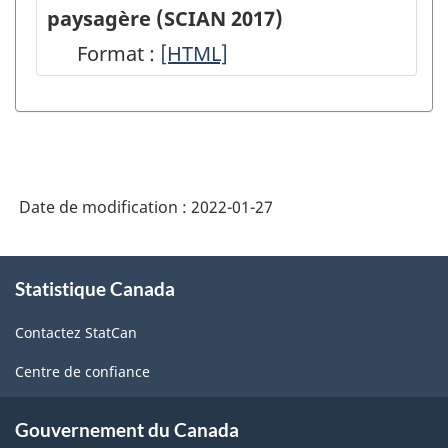
Services
paysagère (SCIAN 2017)
d'architecture
Format :
54132
[HTML]
(SCIAN
-
2017)
Services
-
d'architecture
HTML
paysagère
Date de modification :
2022-01-27
(SCIAN
2017)
À
-
Statistique Canada
propos
de
HTML
Contactez StatCan
ce
site
Centre de confiance
Gouvernement du Canada