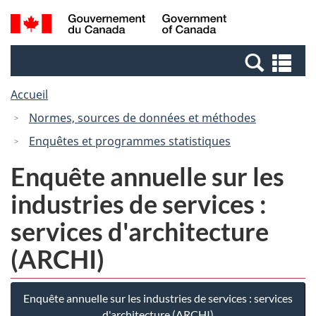
Passer
Passer
Recherche
/
au
à
et
Government
contenu
la
menus
of
Re
principal
version
Canada
et
HTML
Accueil
me
simplifiée
Normes, sources de données et méthodes
Enquêtes et programmes statistiques
Enquête annuelle sur les
industries de services :
services d'architecture
(ARCHI)
Enquête annuelle sur les industries de services : services
d'architecture (ARCHI)