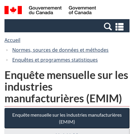
Passer
Passer
Recherche
/
au
à
et
Government
contenu
la
menus
of
Re
principal
version
Canada
et
HTML
Accueil
me
simplifiée
Normes, sources de données et méthodes
Enquêtes et programmes statistiques
Enquête mensuelle sur les
industries
manufacturières (EMIM)
Enquête mensuelle sur les industries manufacturières
(EMIM)