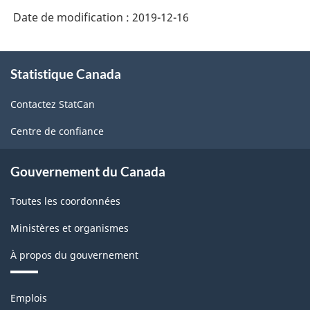
(SCIAN
Date de modification :
2019-12-16
2012)
-
À
HTML
Statistique Canada
propos
de
Contactez StatCan
ce
site
Centre de confiance
Gouvernement du Canada
Toutes les coordonnées
Ministères et organismes
À propos du gouvernement
Thèmes
Emplois
et