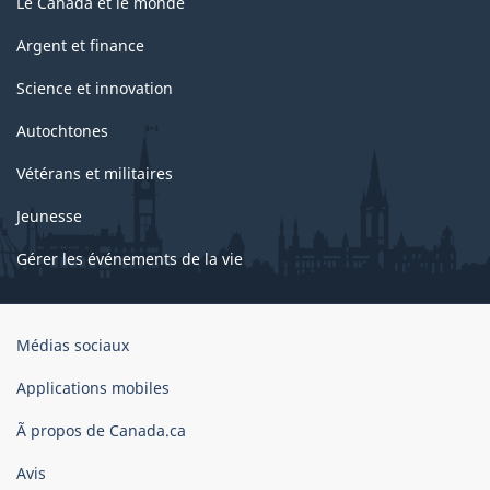
Le Canada et le monde
Argent et finance
Science et innovation
Autochtones
Vétérans et militaires
Jeunesse
Gérer les événements de la vie
Organisation
Médias sociaux
du
gouvernement
Applications mobiles
du
Ã propos de Canada.ca
Canada
Avis