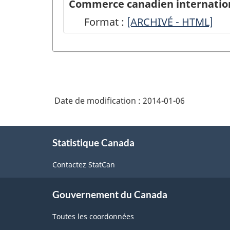
Commerce canadien internationa
Format :
Commerce
[ARCHIVÉ - HTML]
canadien
international
de
marchandises
Date de modification :
2014-01-06
-
Révisions
À
et
Statistique Canada
propos
de
désaisonnalisation
Contactez StatCan
ce
-
site
ARCHIVÉ
Gouvernement du Canada
-
Toutes les coordonnées
HTML