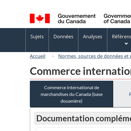
Sélection
de
la
langue
Menus
Sujets
Données
Analyses
Référen
des
sujets
Accueil
Normes, sources de données et
Commerce internation
Commerce international de
marchandises du Canada (base
douanière)
Documentation compléme