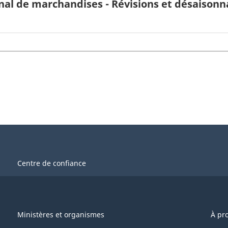
l de marchandises - Révisions et désaisonna
Centre de confiance
Ministères et organismes
À pr