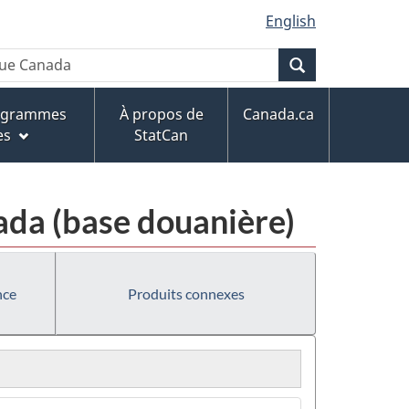
English
Recherche
rogrammes
À propos de
Canada.ca
es
StatCan
da (base douanière)
nce
Produits connexes