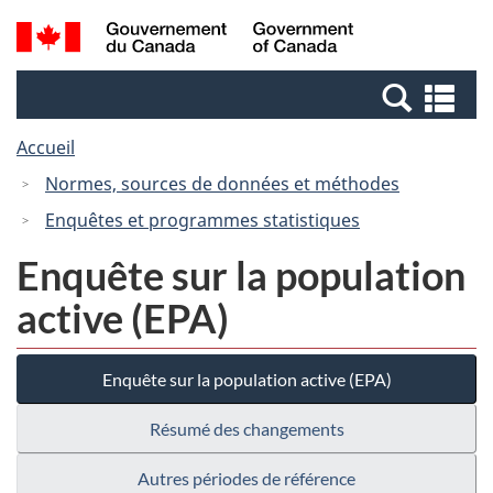
Passer
Passer
Recherche
/
au
à
et
Government
contenu
la
menus
of
Re
principal
version
Canada
et
HTML
Accueil
me
simplifiée
Normes, sources de données et méthodes
Enquêtes et programmes statistiques
Enquête sur la population
active (EPA)
Enquête sur la population active (EPA)
Résumé des changements
Autres périodes de référence