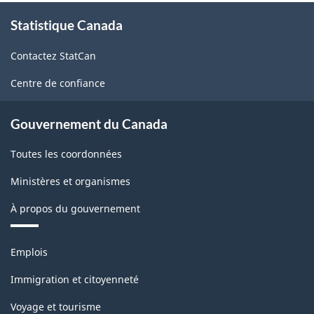
À
Statistique Canada
propos
de
Contactez StatCan
ce
site
Centre de confiance
Gouvernement du Canada
Toutes les coordonnées
Ministères et organismes
À propos du gouvernement
Thèmes
Emplois
et
sujets
Immigration et citoyenneté
Voyage et tourisme