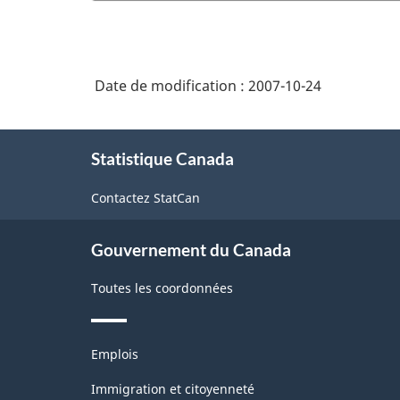
Date de modification :
2007-10-24
À
Statistique Canada
propos
de
Contactez StatCan
ce
site
Gouvernement du Canada
Toutes les coordonnées
Thèmes
Emplois
et
sujets
Immigration et citoyenneté