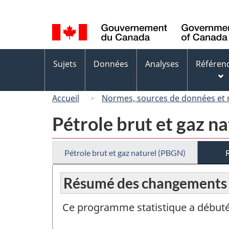
Sélection
de
la
langue
Menus
Sujets
Données
Analyses
Référen
des
sujets
Accueil
Normes, sources de données et
Pétrole brut et gaz n
Pétrole brut et gaz naturel (PBGN)
Résumé des changements
Ce programme statistique a débuté