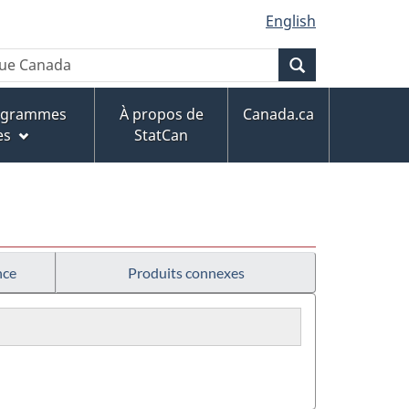
English
Recherche
rogrammes
À propos de
Canada.ca
es
StatCan
nce
Produits connexes