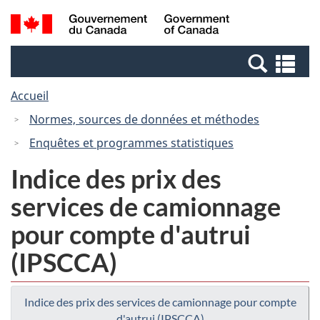
Passer
Passer
Recherche
/
au
à
et
Government
contenu
la
menus
of
Re
principal
version
Canada
et
HTML
Accueil
me
simplifiée
Normes, sources de données et méthodes
Enquêtes et programmes statistiques
Indice des prix des
services de camionnage
pour compte d'autrui
(IPSCCA)
Indice des prix des services de camionnage pour compte
d'autrui (IPSCCA)