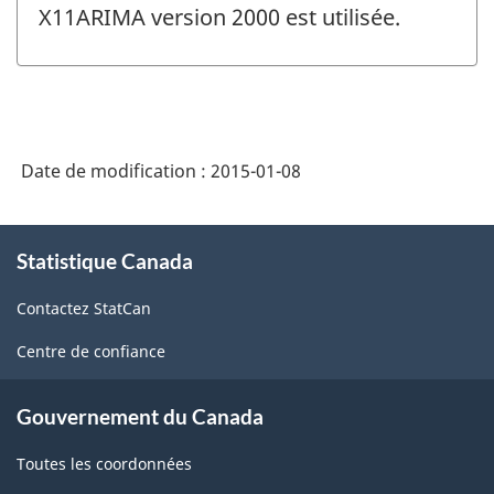
changement
X11ARIMA version 2000 est utilisée.
-
Date de modification :
2015-01-08
À
Statistique Canada
propos
de
Contactez StatCan
ce
site
Centre de confiance
Gouvernement du Canada
Toutes les coordonnées