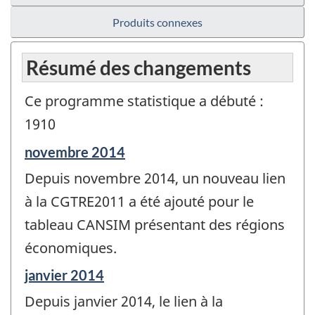
Produits connexes
Résumé des changements
Ce programme statistique a débuté :
1910
Période
novembre 2014
de
Depuis novembre 2014, un nouveau lien
référence
de
à la CGTRE2011 a été ajouté pour le
changement
tableau CANSIM présentant des régions
-
économiques.
Période
janvier 2014
de
Depuis janvier 2014, le lien à la
référence