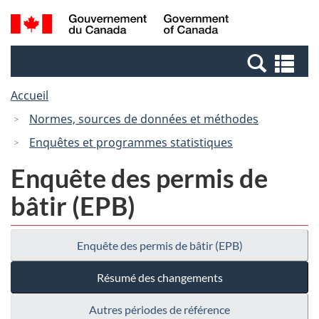
Passer
Passer
Recherche
/
au
à
et
Government
contenu
la
menus
of
Re
principal
version
Canada
et
HTML
Accueil
me
simplifiée
Normes, sources de données et méthodes
Enquêtes et programmes statistiques
Enquête des permis de
bâtir (EPB)
Enquête des permis de bâtir (EPB)
Résumé des changements
Autres périodes de référence