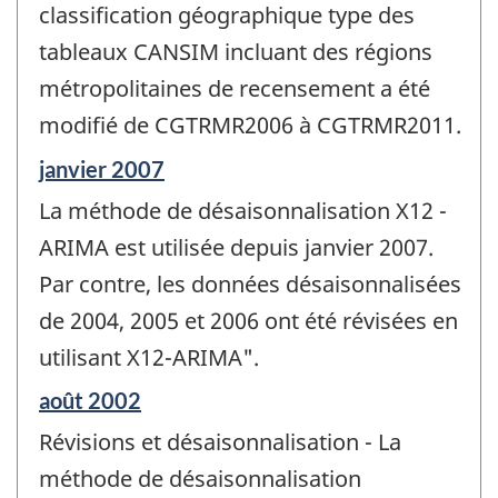
de
classification géographique type des
changement
tableaux CANSIM incluant des régions
-
métropolitaines de recensement a été
modifié de CGTRMR2006 à CGTRMR2011.
Période
janvier 2007
de
La méthode de désaisonnalisation X12 -
référence
de
ARIMA est utilisée depuis janvier 2007.
changement
Par contre, les données désaisonnalisées
-
de 2004, 2005 et 2006 ont été révisées en
utilisant X12-ARIMA".
Période
août 2002
de
Révisions et désaisonnalisation - La
référence
de
méthode de désaisonnalisation