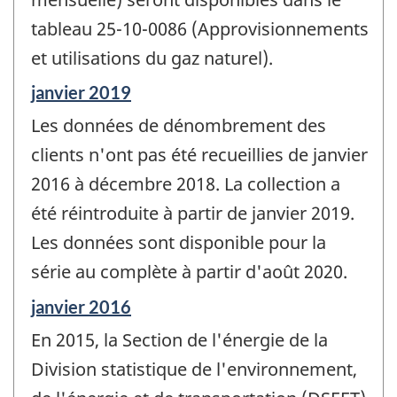
tableau 25-10-0086 (Approvisionnements
et utilisations du gaz naturel).
Période
janvier 2019
de
Les données de dénombrement des
référence
de
clients n'ont pas été recueillies de janvier
changement
2016 à décembre 2018. La collection a
-
été réintroduite à partir de janvier 2019.
Les données sont disponible pour la
série au complète à partir d'août 2020.
Période
janvier 2016
de
En 2015, la Section de l'énergie de la
référence
de
Division statistique de l'environnement,
changement