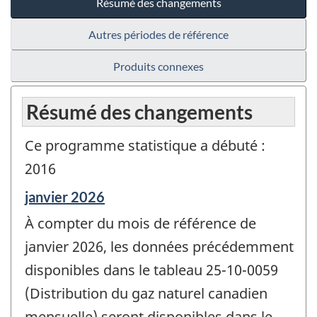
Résumé des changements
Autres périodes de référence
Produits connexes
Résumé des changements
Ce programme statistique a débuté :
2016
Période
janvier 2026
de
À compter du mois de référence de
référence
de
janvier 2026, les données précédemment
changement
disponibles dans le tableau 25-10-0059
-
(Distribution du gaz naturel canadien
mensuelle) seront disponibles dans le