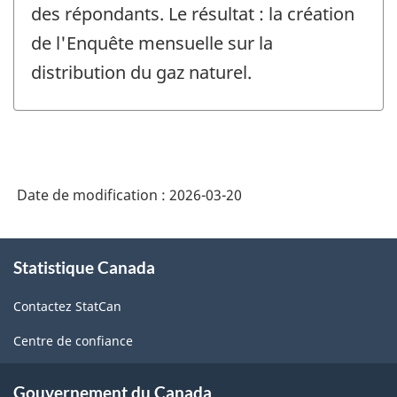
des répondants. Le résultat : la création
de l'Enquête mensuelle sur la
distribution du gaz naturel.
Date de modification :
2026-03-20
À
Statistique Canada
propos
de
Contactez StatCan
ce
site
Centre de confiance
Gouvernement du Canada