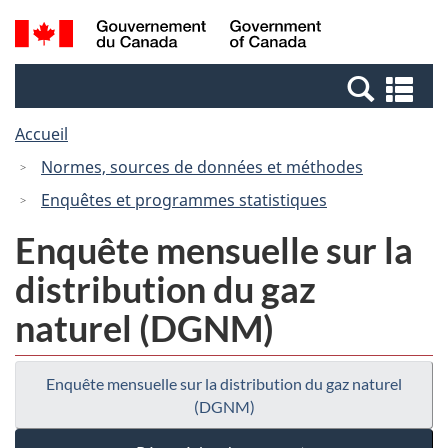
Passer
Passer
Recherche
/
au
à
et
Government
contenu
la
menus
of
Re
principal
version
Canada
et
HTML
Accueil
me
simplifiée
Normes, sources de données et méthodes
Enquêtes et programmes statistiques
Enquête mensuelle sur la
distribution du gaz
naturel (DGNM)
Enquête mensuelle sur la distribution du gaz naturel
(DGNM)