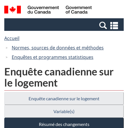
Passer
Passer
Recherche
/
au
à
et
Government
contenu
la
menus
of
Re
principal
version
Canada
et
HTML
Accueil
me
simplifiée
Normes, sources de données et méthodes
Enquêtes et programmes statistiques
Enquête canadienne sur
le logement
Enquête canadienne sur le logement
Variable(s)
Résumé des changements