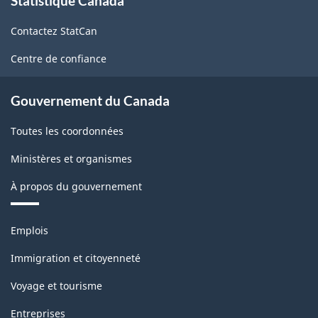
Statistique Canada
propos
de
Contactez StatCan
ce
site
Centre de confiance
Gouvernement du Canada
Toutes les coordonnées
Ministères et organismes
À propos du gouvernement
Thèmes
Emplois
et
sujets
Immigration et citoyenneté
Voyage et tourisme
Entreprises