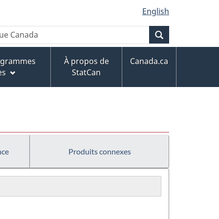
English
Recherche
rogrammes
À propos de
Canada.ca
es
StatCan
nce
Produits connexes