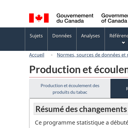
Sélection
de
la
langue
Menus
Sujets
Données
Analyses
Référen
des
sujets
Accueil
Normes, sources de données et
Production et écoule
Production et écoulement des
produits du tabac
Résumé des changements
Ce programme statistique a débuté 