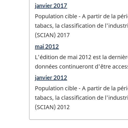
Période
janvier 2017
de
Population cible - A partir de la p
référence
de
tabacs, la classification de l'indus
changement
(SCIAN) 2017
-
Période
mai 2012
de
L'édition de mai 2012 est la derniè
référence
de
données continueront d'être access
changement
Période
janvier 2012
-
de
Population cible - A partir de la p
référence
de
tabacs, la classification de l'indus
changement
(SCIAN) 2012
-