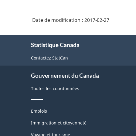
Date de modification :
2017-02-27
À
Statistique Canada
propos
de
Contactez StatCan
ce
site
Gouvernement du Canada
Toutes les coordonnées
Thèmes
Emplois
et
sujets
Immigration et citoyenneté
Voyage et tourisme