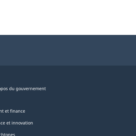
opos du gouvernement
nt et finance
nce et innovation
chtones