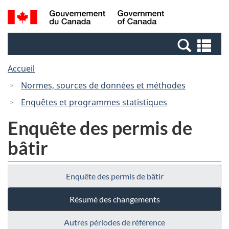
Passer
Passer
Recherche
/
au
à
et
Government
contenu
la
menus
of
Re
principal
version
Canada
et
HTML
Accueil
me
simplifiée
Normes, sources de données et méthodes
Enquêtes et programmes statistiques
Enquête des permis de
bâtir
Enquête des permis de bâtir
Résumé des changements
Autres périodes de référence