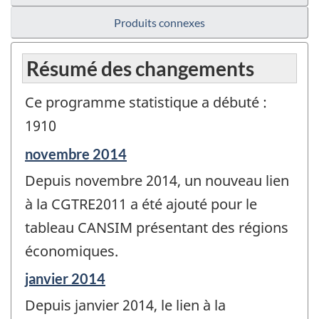
Produits connexes
Résumé des changements
Ce programme statistique a débuté :
1910
Période
novembre 2014
de
Depuis novembre 2014, un nouveau lien
référence
de
à la CGTRE2011 a été ajouté pour le
changement
tableau CANSIM présentant des régions
-
économiques.
Période
janvier 2014
de
Depuis janvier 2014, le lien à la
référence