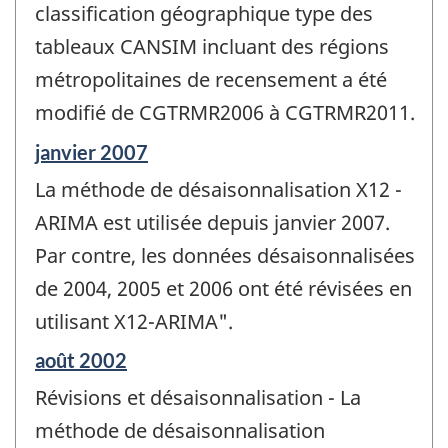
de
classification géographique type des
changement
tableaux CANSIM incluant des régions
-
métropolitaines de recensement a été
modifié de CGTRMR2006 à CGTRMR2011.
Période
janvier 2007
de
La méthode de désaisonnalisation X12 -
référence
de
ARIMA est utilisée depuis janvier 2007.
changement
Par contre, les données désaisonnalisées
-
de 2004, 2005 et 2006 ont été révisées en
utilisant X12-ARIMA".
Période
août 2002
de
Révisions et désaisonnalisation - La
référence
de
méthode de désaisonnalisation