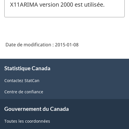
changement
X11ARIMA version 2000 est utilisée.
-
Date de modification :
2015-01-08
À
Statistique Canada
propos
de
Contactez StatCan
ce
site
Centre de confiance
Gouvernement du Canada
Toutes les coordonnées