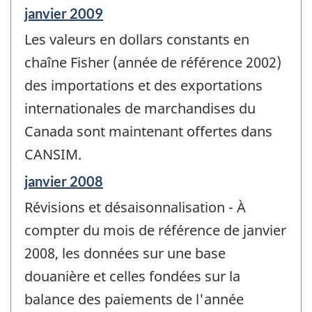
Période
janvier 2009
de
Les valeurs en dollars constants en
référence
de
chaîne Fisher (année de référence 2002)
changement
des importations et des exportations
-
internationales de marchandises du
Canada sont maintenant offertes dans
CANSIM.
Période
janvier 2008
de
Révisions et désaisonnalisation - À
référence
de
compter du mois de référence de janvier
changement
2008, les données sur une base
-
douanière et celles fondées sur la
balance des paiements de l'année