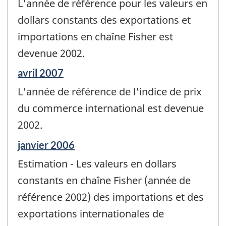
L'année de référence pour les valeurs en
référence
de
dollars constants des exportations et
changement
importations en chaîne Fisher est
-
devenue 2002.
Période
avril 2007
de
L'année de référence de l'indice de prix
référence
de
du commerce international est devenue
changement
2002.
-
Période
janvier 2006
de
Estimation - Les valeurs en dollars
référence
de
constants en chaîne Fisher (année de
changement
référence 2002) des importations et des
-
exportations internationales de