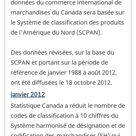
données du commerce international de
marchandises du Canada sera basée sur
le Système de classification des produits
de l'Amérique du Nord (SCPAN).
Des données révisées, sur la base du
SCPAN et portant sur la période de
référence de janvier 1988 à août 2012,
ont été diffusées le 18 octobre 2012.
Période
janvier 2012
de
Statistique Canada a réduit le nombre de
référence
de
codes de classification à 10 chiffres du
changement
Système harmonisé de désignation et de
-
codification des marchandises (SH) qui