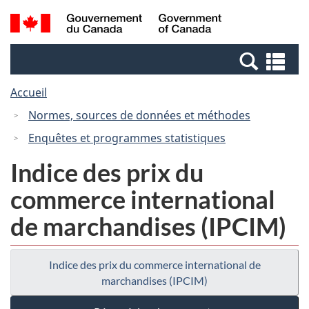
Passer
Passer
Recherche
/
au
à
et
Government
contenu
la
menus
of
Re
principal
version
Canada
et
HTML
Accueil
me
simplifiée
Normes, sources de données et méthodes
Enquêtes et programmes statistiques
Indice des prix du
commerce international
de marchandises (IPCIM)
Indice des prix du commerce international de
marchandises (IPCIM)