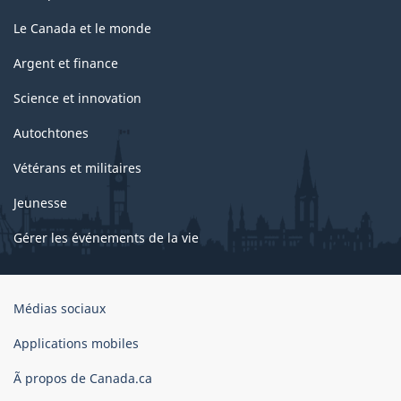
Le Canada et le monde
Argent et finance
Science et innovation
Autochtones
Vétérans et militaires
Jeunesse
Gérer les événements de la vie
Organisation
Médias sociaux
du
gouvernement
Applications mobiles
du
Ã propos de Canada.ca
Canada