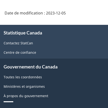
Date de modification :
2023-12-05
À
Statistique Canada
propos
de
Contactez StatCan
ce
site
Centre de confiance
Gouvernement du Canada
Toutes les coordonnées
Ministères et organismes
À propos du gouvernement