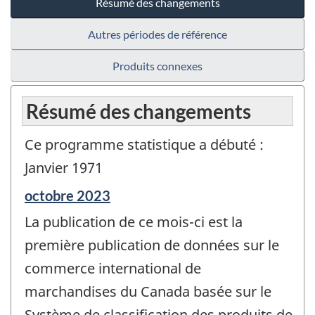
Résumé des changements
Autres périodes de référence
Produits connexes
Résumé des changements
Ce programme statistique a débuté :
Janvier 1971
Période
octobre 2023
de
La publication de ce mois-ci est la
référence
de
première publication de données sur le
changement
commerce international de
-
marchandises du Canada basée sur le
Système de classification des produits de