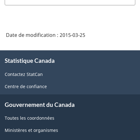
Date de modification :
2015-03-25
À
Statistique Canada
propos
de
Contactez StatCan
ce
site
Centre de confiance
Gouvernement du Canada
Toutes les coordonnées
Ministères et organismes