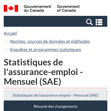
Passer
Passer
Recherche
/
au
à
et
Government
contenu
la
menus
of
Re
principal
version
Canada
et
HTML
Accueil
me
simplifiée
Normes, sources de données et méthodes
Enquêtes et programmes statistiques
Statistiques de
l'assurance-emploi -
Mensuel (SAE)
Statistiques de l'assurance-emploi - Mensuel (SAE)
Résumé des changements