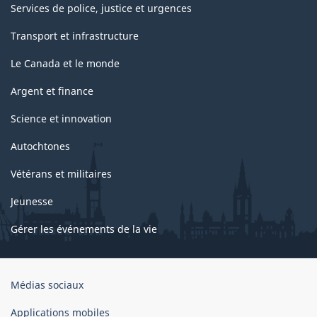
Services de police, justice et urgences
Transport et infrastructure
Le Canada et le monde
Argent et finance
Science et innovation
Autochtones
Vétérans et militaires
Jeunesse
Gérer les événements de la vie
Organisation
Médias sociaux
du
gouvernement
Applications mobiles