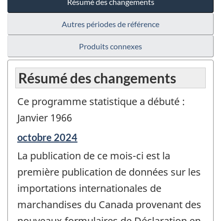
Résumé des changements
Autres périodes de référence
Produits connexes
Résumé des changements
Ce programme statistique a débuté :
Janvier 1966
Période
octobre 2024
de
La publication de ce mois-ci est la
référence
de
première publication de données sur les
changement
importations internationales de
-
marchandises du Canada provenant des
nouveaux formulaires de Déclaration en