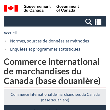
Passer
Passer
Recherche
/
au
à
et
Government
contenu
la
menus
of
Re
principal
version
Canada
et
HTML
Accueil
me
simplifiée
Normes, sources de données et méthodes
Enquêtes et programmes statistiques
Commerce international
de marchandises du
Canada (base douanière)
Commerce international de marchandises du Canada
(base douanière)