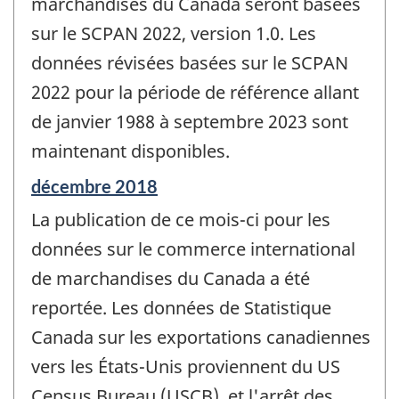
marchandises du Canada seront basées
sur le SCPAN 2022, version 1.0. Les
données révisées basées sur le SCPAN
2022 pour la période de référence allant
de janvier 1988 à septembre 2023 sont
maintenant disponibles.
Période
décembre 2018
de
La publication de ce mois-ci pour les
référence
de
données sur le commerce international
changement
de marchandises du Canada a été
-
reportée. Les données de Statistique
Canada sur les exportations canadiennes
vers les États-Unis proviennent du US
Census Bureau (USCB), et l'arrêt des