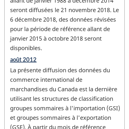
allant de janvier 1988 à décembre 2014
seront diffusées le 21 novembre 2018. Le
6 décembre 2018, des données révisées
pour la période de référence allant de
janvier 2015 à octobre 2018 seront
disponibles.
Période
août 2012
de
La présente diffusion des données du
référence
de
commerce international de
changement
marchandises du Canada est la dernière
-
utilisant les structures de classification
groupes sommaires à l'importation (GSI)
et groupes sommaires à l'exportation
(GSE). À partir du mois de référence