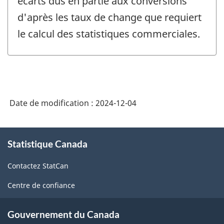
écarts dus en partie aux conversions
d'après les taux de change que requiert
le calcul des statistiques commerciales.
Date de modification :
2024-12-04
À
Statistique Canada
propos
de
Contactez StatCan
ce
site
Centre de confiance
Gouvernement du Canada