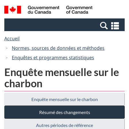
Passer
Passer
Recherche
/
au
à
et
Government
contenu
la
menus
of
Re
principal
version
Canada
et
HTML
Accueil
me
simplifiée
Normes, sources de données et méthodes
Enquêtes et programmes statistiques
Enquête mensuelle sur le
charbon
Enquête mensuelle sur le charbon
Résumé des changements
Autres périodes de référence