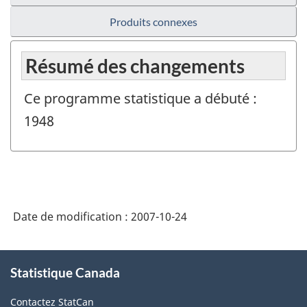
Produits connexes
Résumé des changements
Ce programme statistique a débuté :
1948
Date de modification :
2007-10-24
À
Statistique Canada
propos
de
Contactez StatCan