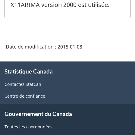
changement
X11ARIMA version 2000 est utilisée.
-
Date de modification :
2015-01-08
À
Statistique Canada
propos
de
Contactez StatCan
ce
site
Centre de confiance
Gouvernement du Canada
Toutes les coordonnées