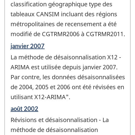
de
classification géographique type des
changement
tableaux CANSIM incluant des régions
-
métropolitaines de recensement a été
modifié de CGTRMR2006 à CGTRMR2011.
Période
janvier 2007
de
La méthode de désaisonnalisation X12 -
référence
de
ARIMA est utilisée depuis janvier 2007.
changement
Par contre, les données désaisonnalisées
-
de 2004, 2005 et 2006 ont été révisées en
utilisant X12-ARIMA".
Période
août 2002
de
Révisions et désaisonnalisation - La
référence
de
méthode de désaisonnalisation