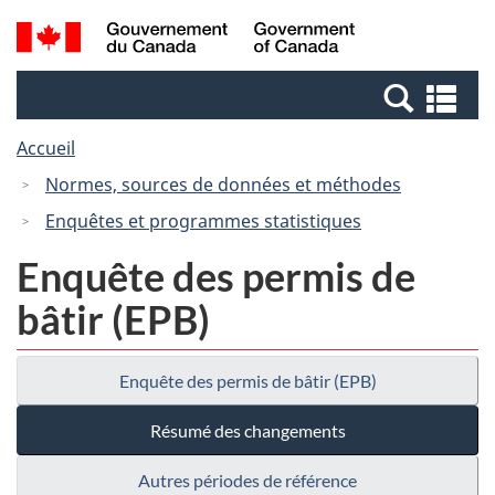
Passer
Passer
Recherche
/
au
à
et
Government
contenu
la
menus
of
Re
principal
version
Canada
et
HTML
Accueil
me
simplifiée
Normes, sources de données et méthodes
Enquêtes et programmes statistiques
Enquête des permis de
bâtir (EPB)
Enquête des permis de bâtir (EPB)
Résumé des changements
Autres périodes de référence