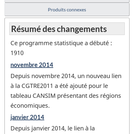
Produits connexes
Résumé des changements
Ce programme statistique a débuté :
1910
Période
novembre 2014
de
Depuis novembre 2014, un nouveau lien
référence
de
à la CGTRE2011 a été ajouté pour le
changement
tableau CANSIM présentant des régions
-
économiques.
Période
janvier 2014
de
Depuis janvier 2014, le lien à la
référence