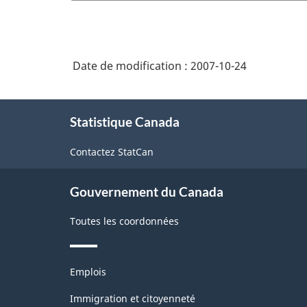
Date de modification :
2007-10-24
À
Statistique Canada
propos
de
Contactez StatCan
ce
site
Gouvernement du Canada
Toutes les coordonnées
Thèmes
Emplois
et
sujets
Immigration et citoyenneté