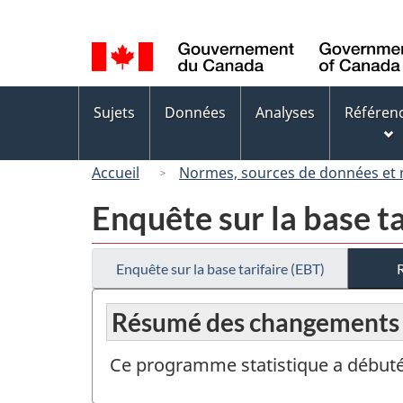
Sélection
de
la
langue
Menus
Sujets
Données
Analyses
Référen
des
sujets
Accueil
Normes, sources de données et
Enquête sur la base ta
Enquête sur la base tarifaire (EBT)
Résumé des changements
Ce programme statistique a débuté 