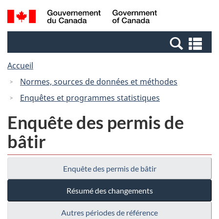
Passer
Passer
Recherche
/
au
à
et
Government
contenu
la
menus
of
Re
principal
version
Canada
et
HTML
Accueil
me
simplifiée
Normes, sources de données et méthodes
Enquêtes et programmes statistiques
Enquête des permis de
bâtir
Enquête des permis de bâtir
Résumé des changements
Autres périodes de référence