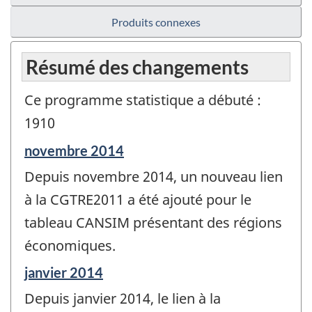
Produits connexes
Résumé des changements
Ce programme statistique a débuté :
1910
Période
novembre 2014
de
Depuis novembre 2014, un nouveau lien
référence
de
à la CGTRE2011 a été ajouté pour le
changement
tableau CANSIM présentant des régions
-
économiques.
Période
janvier 2014
de
Depuis janvier 2014, le lien à la
référence