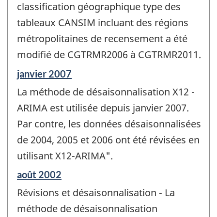
de
classification géographique type des
changement
tableaux CANSIM incluant des régions
-
métropolitaines de recensement a été
modifié de CGTRMR2006 à CGTRMR2011.
Période
janvier 2007
de
La méthode de désaisonnalisation X12 -
référence
de
ARIMA est utilisée depuis janvier 2007.
changement
Par contre, les données désaisonnalisées
-
de 2004, 2005 et 2006 ont été révisées en
utilisant X12-ARIMA".
Période
août 2002
de
Révisions et désaisonnalisation - La
référence
de
méthode de désaisonnalisation