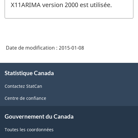
changement
X11ARIMA version 2000 est utilisée.
-
Date de modification :
2015-01-08
À
Statistique Canada
propos
de
Contactez StatCan
ce
site
Centre de confiance
Gouvernement du Canada
Toutes les coordonnées