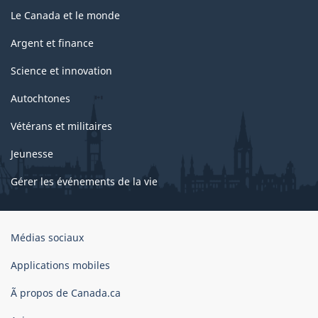
Le Canada et le monde
Argent et finance
Science et innovation
Autochtones
Vétérans et militaires
Jeunesse
Gérer les événements de la vie
Organisation
Médias sociaux
du
gouvernement
Applications mobiles
du
Ã propos de Canada.ca
Canada