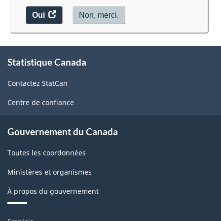
Oui
accéder
Non, merci.
au
sondage.
À
Statistique Canada
propos
de
Contactez StatCan
ce
site
Centre de confiance
Gouvernement du Canada
Toutes les coordonnées
Ministères et organismes
À propos du gouvernement
Thèmes