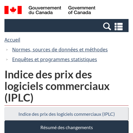
Passer
Passer
Passer
Recherche
/
au
au
à
et
Government
Gestionnaire
contenu
la
menus
of
Re
des
principal
version
Canada
et
Invitations
HTML
Accueil
me
simplifiée
Normes, sources de données et méthodes
Enquêtes et programmes statistiques
Indice des prix des
logiciels commerciaux
(IPLC)
Indice des prix des logiciels commerciaux (IPLC)
Résumé des changements