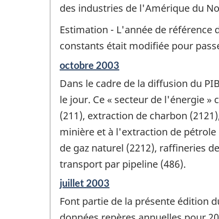
de
des industries de l'Amérique du No
changement
-
Estimation - L'année de référence 
constants était modifiée pour pass
Période
octobre 2003
de
Dans le cadre de la diffusion du PI
référence
de
le jour. Ce « secteur de l'énergie 
changement
(211), extraction de charbon (2121),
-
minière et à l'extraction de pétrole 
de gaz naturel (2212), raffineries d
transport par pipeline (486).
Période
juillet 2003
de
Font partie de la présente édition 
référence
de
données repères annuelles pour 200