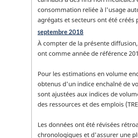
consommation reliée à l'usage auto
agrégats et secteurs ont été créés p
Période
septembre 2018
de
À compter de la présente diffusion,
référence
de
ont comme année de référence 201
changement
-
Pour les estimations en volume enc
obtenus d'un indice enchaîné de vo
sont ajustées aux indices de volum
des ressources et des emplois (TRE
Les données ont été révisées rétroa
chronologiques et d'assurer une p