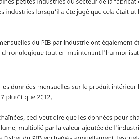
aines petites industries du secteur de la fabricati
 industries lorsqu'il a été jugé que cela était uti
 mensuelles du PIB par industrie ont également é
ie chronologique tout en maintenant l'harmonisat
 les données mensuelles sur le produit intérieur 
7 plutôt que 2012.
haînées, ceci veut dire que les données pour cha
lume, multiplié par la valeur ajoutée de l'indust
e Fisher du PIB enchaînés annuellement, lesquels