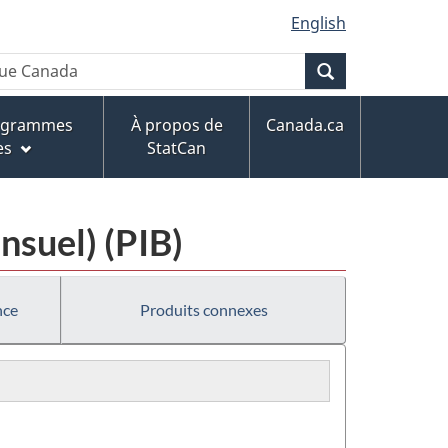
English
Recherche
rogrammes
À propos de
Canada.ca
es
StatCan
nsuel) (PIB)
nce
Produits connexes