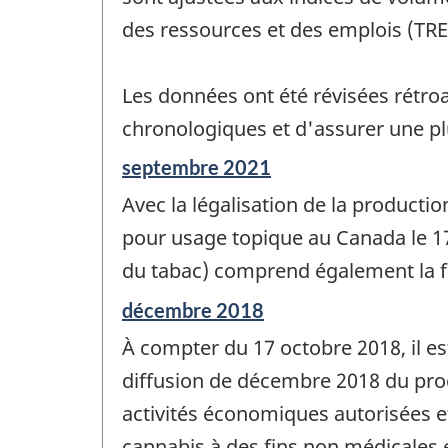
des ressources et des emplois (TRE
Les données ont été révisées rétroa
chronologiques et d'assurer une p
Période
septembre 2021
de
Avec la légalisation de la producti
référence
de
pour usage topique au Canada le 17 
changement
du tabac) comprend également la fa
-
Période
décembre 2018
de
À compter du 17 octobre 2018, il e
référence
de
diffusion de décembre 2018 du prod
changement
activités économiques autorisées et
-
cannabis à des fins non médicales et