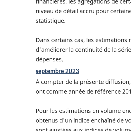
financières, les agrégations de cert
niveau de détail accru pour certaines
statistique.
Dans certains cas, les estimations
d'améliorer la continuité de la sér
dépenses.
Période
septembre 2023
de
À compter de la présente diffusion,
référence
de
ont comme année de référence 201
changement
-
Pour les estimations en volume enc
obtenus d'un indice enchaîné de vo
sont ajustées aux indices de volum