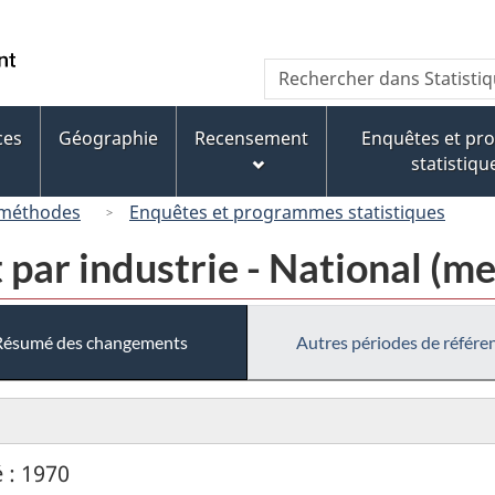
Passer
Passer
Passer
au
à
à
/
Recherche
Rechercher
contenu
« À
la
Government
dans
principal
propos
version
of
Statistique
de
HTML
ces
Géographie
Recensement
Enquêtes et p
Canada
Canada
ce
simplifiée
statistiqu
site »
 méthodes
Enquêtes et programmes statistiques
 par industrie - National (me
Résumé des changements
Autres périodes de référe
 : 1970