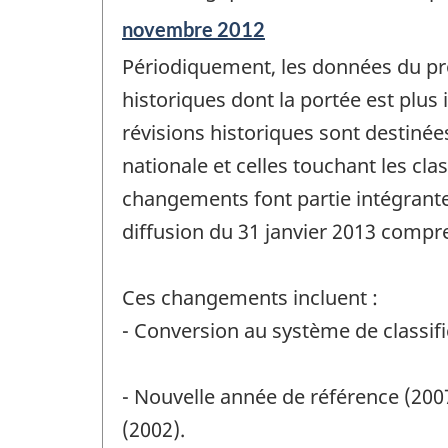
Période
novembre 2012
de
Périodiquement, les données du prod
référence
de
historiques dont la portée est plus
changement
révisions historiques sont destinée
-
nationale et celles touchant les cla
changements font partie intégrante
diffusion du 31 janvier 2013 compr
Ces changements incluent :
- Conversion au système de classif
- Nouvelle année de référence (200
(2002).