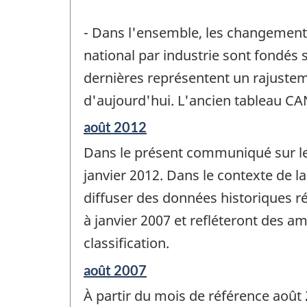
- Dans l'ensemble, les changements
national par industrie sont fondés 
dernières représentent un rajustem
d'aujourd'hui. L'ancien tableau C
Période
août 2012
de
Dans le présent communiqué sur le 
référence
de
janvier 2012. Dans le contexte de 
changement
diffuser des données historiques ré
-
à janvier 2007 et refléteront des a
classification.
Période
août 2007
de
À partir du mois de référence août 
référence