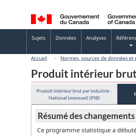
Sélection
de
la
langue
Menus
Sujets
Données
Analyses
Référen
des
sujets
Accueil
Normes, sources de données et
Produit intérieur brut
Produit intérieur brut par industrie -
National (mensuel) (PIB)
Résumé des changements
Ce programme statistique a débuté