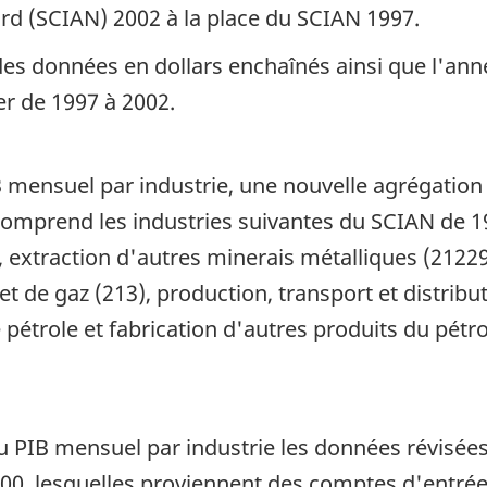
rd (SCIAN) 2002 à la place du SCIAN 1997.
des données en dollars enchaînés ainsi que l'an
er de 1997 à 2002.
B mensuel par industrie, une nouvelle agrégation d
» comprend les industries suivantes du SCIAN de 19
 extraction d'autres minerais métalliques (21229)
et de gaz (213), production, transport et distribut
e pétrole et fabrication d'autres produits du pétr
du PIB mensuel par industrie les données révisées
0, lesquelles proviennent des comptes d'entrée