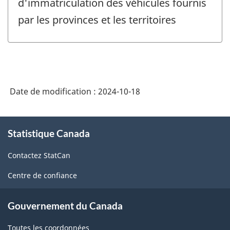
d'immatriculation des véhicules fournis
par les provinces et les territoires
Date de modification :
2024-10-18
À
Statistique Canada
propos
de
Contactez StatCan
ce
site
Centre de confiance
Gouvernement du Canada
Toutes les coordonnées