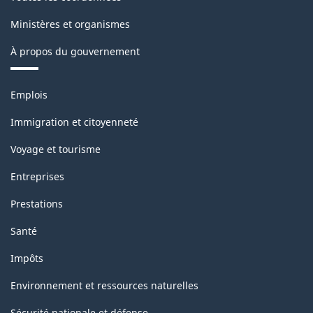
Ministères et organismes
À propos du gouvernement
Thèmes
Emplois
et
sujets
Immigration et citoyenneté
Voyage et tourisme
Entreprises
Prestations
Santé
Impôts
Environnement et ressources naturelles
Sécurité nationale et défense