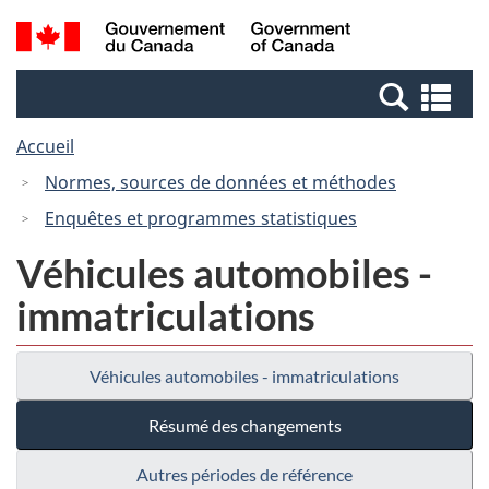
Passer
Passer
Recherche
/
au
à
et
Government
contenu
la
menus
of
Re
principal
version
Canada
et
HTML
Accueil
me
simplifiée
Normes, sources de données et méthodes
Enquêtes et programmes statistiques
Véhicules automobiles -
immatriculations
Véhicules automobiles - immatriculations
Résumé des changements
Autres périodes de référence