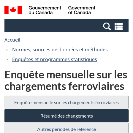
Passer
Passer
Recherche
/
au
à
et
Government
contenu
la
menus
of
Re
principal
version
Canada
et
HTML
Accueil
me
simplifiée
Normes, sources de données et méthodes
Enquêtes et programmes statistiques
Enquête mensuelle sur les
chargements ferroviaires
Enquête mensuelle sur les chargements ferroviaires
Résumé des changements
Autres périodes de référence