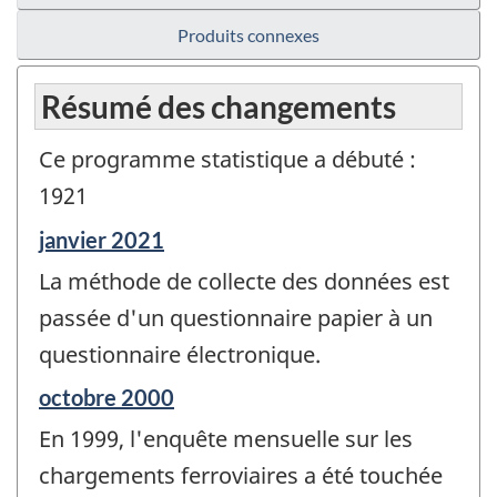
Produits connexes
Résumé des changements
Ce programme statistique a débuté :
1921
Période
janvier 2021
de
La méthode de collecte des données est
référence
de
passée d'un questionnaire papier à un
changement
questionnaire électronique.
-
Période
octobre 2000
de
En 1999, l'enquête mensuelle sur les
référence
de
chargements ferroviaires a été touchée
changement