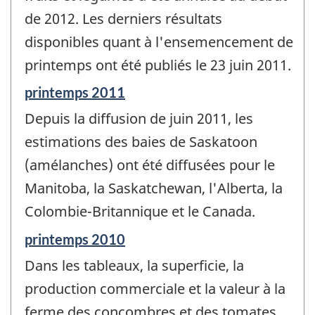
changement
de 2012. Les derniers résultats
-
disponibles quant à l'ensemencement de
printemps ont été publiés le 23 juin 2011.
Période
printemps 2011
de
Depuis la diffusion de juin 2011, les
référence
de
estimations des baies de Saskatoon
changement
(amélanches) ont été diffusées pour le
-
Manitoba, la Saskatchewan, l'Alberta, la
Colombie-Britannique et le Canada.
Période
printemps 2010
de
Dans les tableaux, la superficie, la
référence
de
production commerciale et la valeur à la
changement
ferme des concombres et des tomates