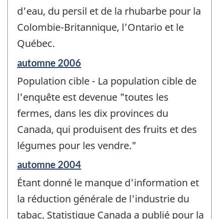
d'eau, du persil et de la rhubarbe pour la
Colombie-Britannique, l'Ontario et le
Québec.
Période
automne 2006
de
Population cible - La population cible de
référence
de
l'enquête est devenue "toutes les
changement
fermes, dans les dix provinces du
-
Canada, qui produisent des fruits et des
légumes pour les vendre."
Période
automne 2004
de
Étant donné le manque d'information et
référence
de
la réduction générale de l'industrie du
changement
tabac, Statistique Canada a publié pour la
-