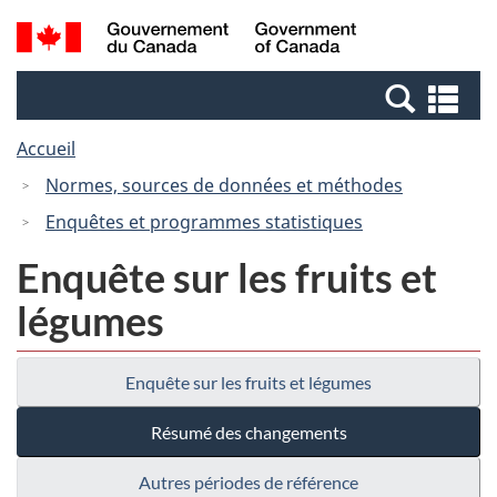
Passer
Passer
Recherche
/
au
à
et
Government
contenu
la
menus
of
Re
principal
version
Canada
et
HTML
Accueil
me
simplifiée
Normes, sources de données et méthodes
Enquêtes et programmes statistiques
Enquête sur les fruits et
légumes
Enquête sur les fruits et légumes
Résumé des changements
Autres périodes de référence