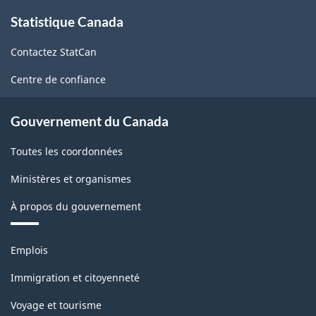
À
Statistique Canada
propos
de
Contactez StatCan
ce
site
Centre de confiance
Gouvernement du Canada
Toutes les coordonnées
Ministères et organismes
À propos du gouvernement
Thèmes
Emplois
et
sujets
Immigration et citoyenneté
Voyage et tourisme