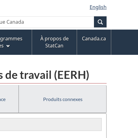
English
Recherche
rogrammes
À propos de
Canada.ca
es
StatCan
s de travail (EERH)
nce
Produits connexes