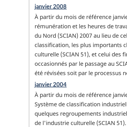
Période
janvier 2008
de
À partir du mois de référence janvi
référence
de
rémunération et les heures de trava
changement
du Nord (SCIAN) 2007 au lieu de ce
-
classification, les plus importants 
culturelle (SCIAN 51), et celui des
occasionnés par le passage au SCIAN
été révisées soit par le processus 
Période
janvier 2004
de
À partir du mois de référence janv
référence
de
Système de classification industri
changement
quelques regroupements industriels 
-
de l'industrie culturelle (SCIAN 51