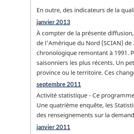
En outre, des indicateurs de la qua
Période
janvier 2013
de
À compter de la présente diffusion,
référence
de
de l'Amérique du Nord (SCIAN) de 2
changement
chronologique remontant à 1991. Pa
-
saisonniers les plus récents. Un pe
province ou le territoire. Ces chan
Période
septembre 2011
de
Activité statistique - Ce programme
référence
de
Une quatrième enquête, les Statist
changement
des renseignements sur la demande
-
Période
janvier 2011
de