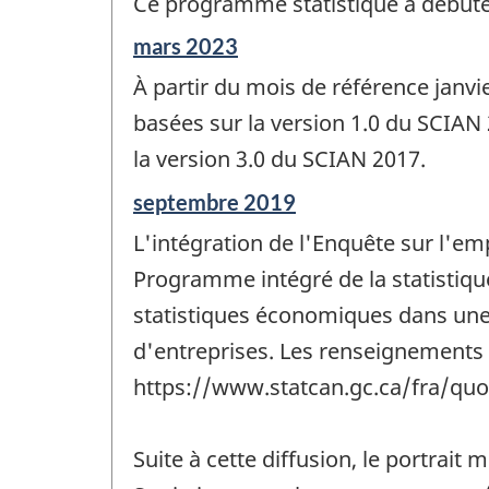
Ce programme statistique a débuté 
Période
mars 2023
de
À partir du mois de référence janv
référence
de
basées sur la version 1.0 du SCIAN 
changement
la version 3.0 du SCIAN 2017.
-
Période
septembre 2019
de
L'intégration de l'Enquête sur l'emp
référence
de
Programme intégré de la statistique
changement
statistiques économiques dans une 
-
d'entreprises. Les renseignements d
https://www.statcan.gc.ca/fra/quo
Suite à cette diffusion, le portrai