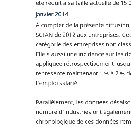
été réduit à sa taille actuelle de 1
Période
janvier 2014
de
À compter de la présente diffusion
référence
de
SCIAN de 2012 aux entreprises. Cett
changement
catégorie des entreprises non class
-
Elle a aussi une incidence sur les 
appliquée rétrospectivement jusqu'e
représente maintenant 1 % à 2 % de 
l'emploi salarié.
Parallèlement, les données désaison
nombre d'industries ont également fa
chronologique de ces données rem