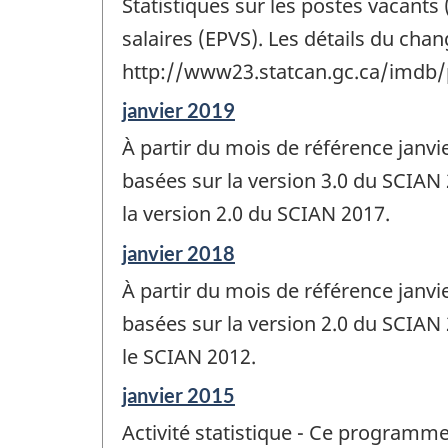
Statistiques sur les postes vacants 
salaires (EPVS). Les détails du ch
http://www23.statcan.gc.ca/imdb
Période
janvier 2019
de
À partir du mois de référence janv
référence
de
basées sur la version 3.0 du SCIAN 
changement
la version 2.0 du SCIAN 2017.
-
Période
janvier 2018
de
À partir du mois de référence janv
référence
de
basées sur la version 2.0 du SCIAN 
changement
le SCIAN 2012.
-
Période
janvier 2015
de
Activité statistique - Ce programme
référence