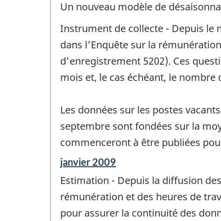
Un nouveau modèle de désaisonnali
référence
de
Instrument de collecte - Depuis le
changement
-
dans l'Enquête sur la rémunération
d'enregistrement 5202). Ces questio
mois et, le cas échéant, le nombre 
Les données sur les postes vacants
septembre sont fondées sur la moy
commenceront à être publiées pou
Période
janvier 2009
de
Estimation - Depuis la diffusion d
référence
de
rémunération et des heures de trava
changement
pour assurer la continuité des don
-