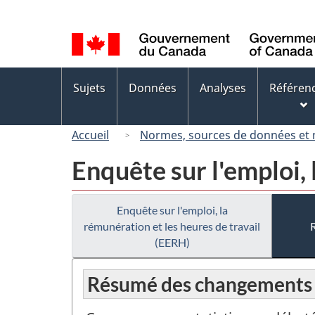
Sélection
de
la
langue
Menus
Sujets
Données
Analyses
Référen
des
sujets
Accueil
Normes, sources de données et
Enquête sur l'emploi, 
Enquête sur l'emploi, la
rémunération et les heures de travail
(EERH)
Résumé des changements