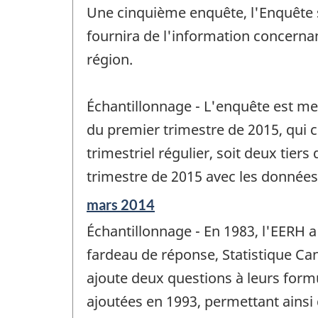
de
Une cinquième enquête, l'Enquête su
changement
fournira de l'information concernant
-
région.
Échantillonnage - L'enquête est me
du premier trimestre de 2015, qui 
trimestriel régulier, soit deux ti
trimestre de 2015 avec les données
Période
mars 2014
de
Échantillonnage - En 1983, l'EERH a
référence
de
fardeau de réponse, Statistique Ca
changement
ajoute deux questions à leurs form
-
ajoutées en 1993, permettant ainsi d