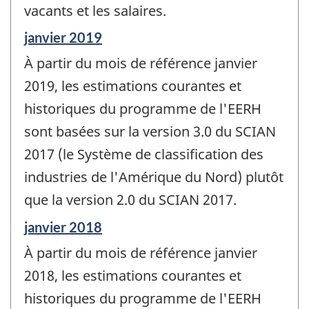
vacants et les salaires.
Période
janvier 2019
de
À partir du mois de référence janvier
référence
de
2019, les estimations courantes et
changement
historiques du programme de l'EERH
-
sont basées sur la version 3.0 du SCIAN
2017 (le Système de classification des
industries de l'Amérique du Nord) plutôt
que la version 2.0 du SCIAN 2017.
Période
janvier 2018
de
À partir du mois de référence janvier
référence
de
2018, les estimations courantes et
changement
historiques du programme de l'EERH
-