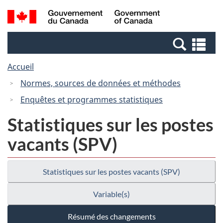
Passer
Passer
Recherche
/
au
à
et
Government
contenu
la
menus
of
Re
principal
version
Canada
et
HTML
Accueil
me
simplifiée
Normes, sources de données et méthodes
Enquêtes et programmes statistiques
Statistiques sur les postes
vacants (SPV)
Statistiques sur les postes vacants (SPV)
Variable(s)
Résumé des changements