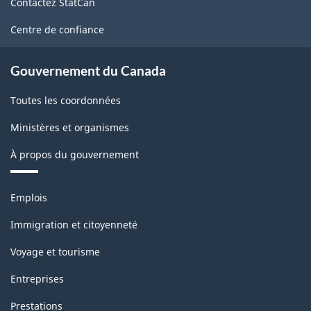
Contactez StatCan
ce
site
Centre de confiance
Gouvernement du Canada
Toutes les coordonnées
Ministères et organismes
À propos du gouvernement
Thèmes
Emplois
et
sujets
Immigration et citoyenneté
Voyage et tourisme
Entreprises
Prestations