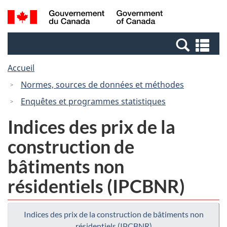
Passer
Passer
Recherche
/
au
à
et
Government
contenu
la
menus
of
Re
principal
version
Canada
et
HTML
Accueil
me
simplifiée
Normes, sources de données et méthodes
Enquêtes et programmes statistiques
Indices des prix de la
construction de
bâtiments non
résidentiels (IPCBNR)
Indices des prix de la construction de bâtiments non
résidentiels (IPCBNR)