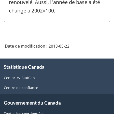
renouvelé. Aussi, l'année de base a été
changé à 2002=100.
Date de modification :
2018-05-22
À
Statistique Canada
propos
de
Contactez StatCan
ce
site
Centre de confiance
Gouvernement du Canada
Toutes les coordonnées