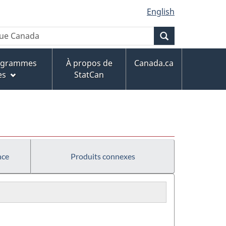
English
Recherche
rogrammes
À propos de
Canada.ca
es
StatCan
nce
Produits connexes