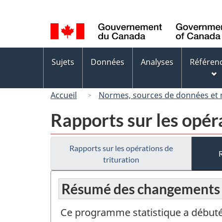
Sélection
de
la
langue
Menus
Sujets
Données
Analyses
Référen
des
sujets
Accueil
Normes, sources de données et
Rapports sur les opér
Rapports sur les opérations de
trituration
Résumé des changements
Ce programme statistique a débuté