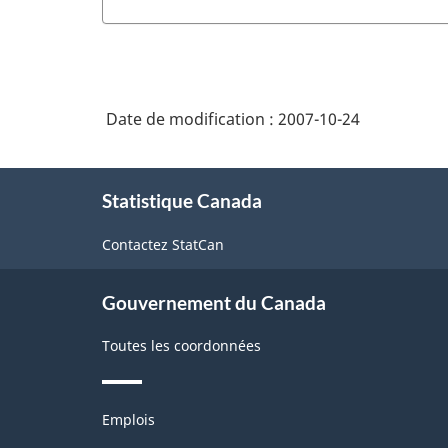
Date de modification :
2007-10-24
À
Statistique Canada
propos
de
Contactez StatCan
ce
site
Gouvernement du Canada
Toutes les coordonnées
Thèmes
Emplois
et