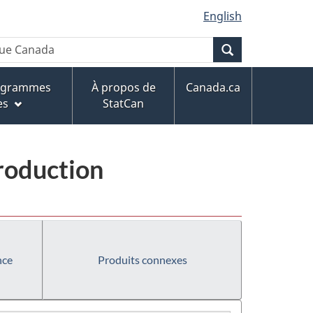
English
Recherche
rogrammes
À propos de
Canada.ca
es
StatCan
production
nce
Produits connexes