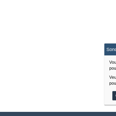
Sond
Vou
pou
Veu
pou