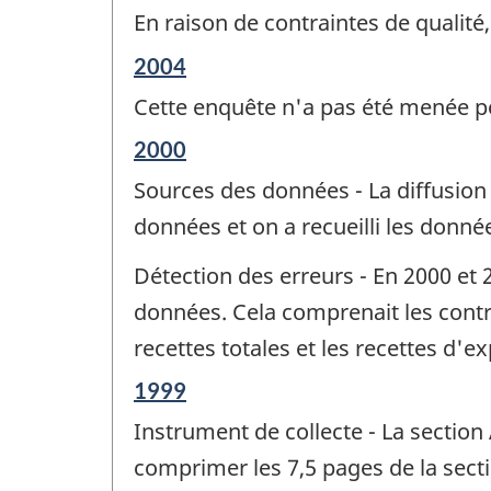
En raison de contraintes de qualité
Période
2004
de
Cette enquête n'a pas été menée po
référence
de
Période
2000
changement
de
-
Sources des données - La diffusio
référence
de
données et on a recueilli les donn
changement
-
Détection des erreurs - En 2000 et 
données. Cela comprenait les contrô
recettes totales et les recettes d'ex
Période
1999
de
Instrument de collecte - La sectio
référence
de
comprimer les 7,5 pages de la sect
changement