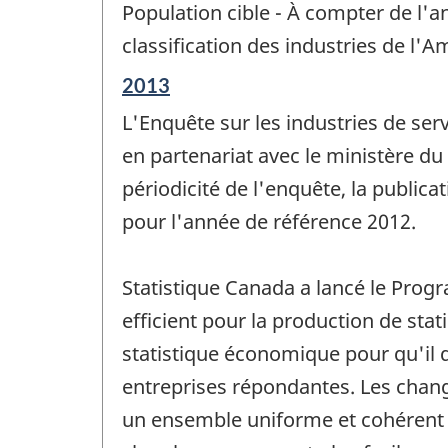
Population cible - À compter de l'an
classification des industries de l'
Période
2013
de
L'Enquête sur les industries de ser
référence
de
en partenariat avec le ministère d
changement
périodicité de l'enquête, la public
-
pour l'année de référence 2012.
Statistique Canada a lancé le Progr
efficient pour la production de sta
statistique économique pour qu'il d
entreprises répondantes. Les chan
un ensemble uniforme et cohérent d