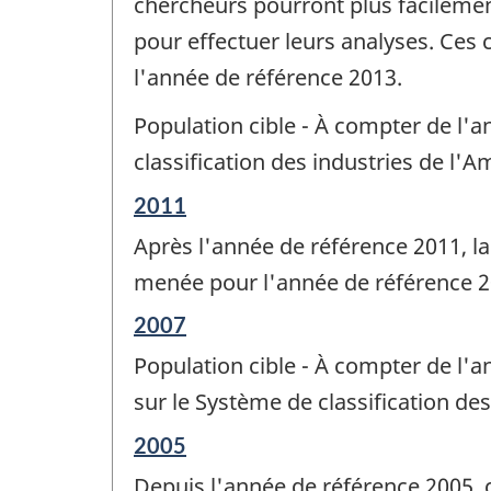
chercheurs pourront plus facilem
pour effectuer leurs analyses. Ce
l'année de référence 2013.
Population cible - À compter de l'an
classification des industries de l'
Période
2011
de
Après l'année de référence 2011, la
référence
de
menée pour l'année de référence 2
changement
Période
2007
-
de
Population cible - À compter de l'a
référence
de
sur le Système de classification de
changement
Période
2005
-
de
Depuis l'année de référence 2005, 