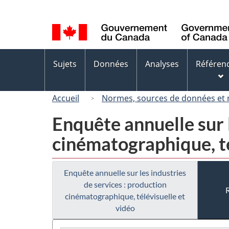
Sélection
de
la
langue
Menus
Sujets
Données
Analyses
Référen
des
sujets
Accueil
Normes, sources de données et
Enquête annuelle sur l
cinématographique, té
Enquête annuelle sur les industries
de services : production
cinématographique, télévisuelle et
vidéo