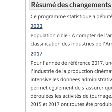
Résumé des changements
Ce programme statistique a débuté
Période
2023
de
Population cible - À compter de l'an
référence
de
classification des industries de l'
changement
Période
2017
-
de
Pour l'année de référence 2017, un
référence
de
l'industrie de la production cinéma
changement
intensive les données administrati
-
permet également de s'assurer que
déroulées les activités de tournage.
2015 et 2017 ont toutes été produi