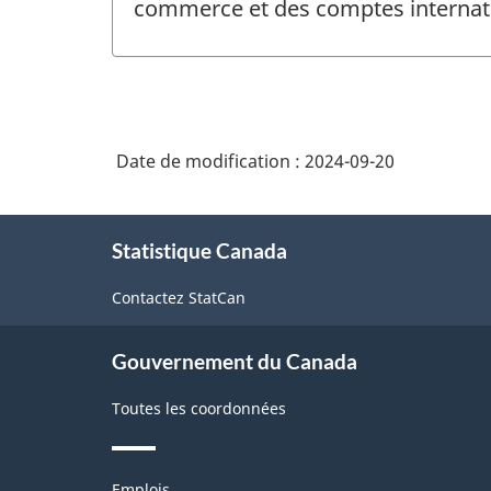
commerce et des comptes internat
Date de modification :
2024-09-20
À
Statistique Canada
propos
de
Contactez StatCan
ce
site
Gouvernement du Canada
Toutes les coordonnées
Thèmes
Emplois