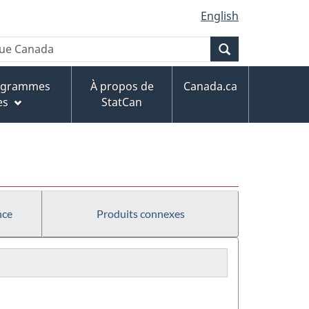
English
Recherche
rogrammes
À propos de
Canada.ca
es
StatCan
nce
Produits connexes