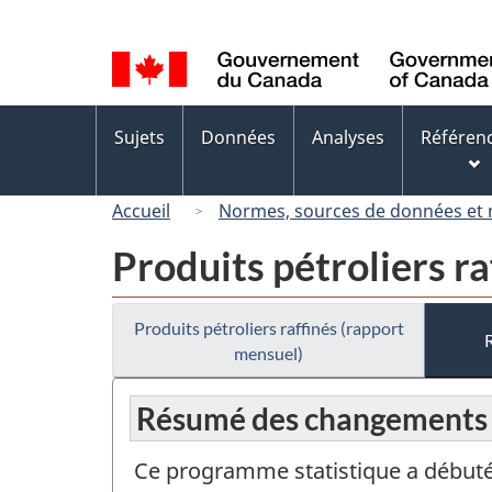
Sélection
de
la
langue
Menus
Sujets
Données
Analyses
Référen
des
sujets
Accueil
Normes, sources de données et
Produits pétroliers r
Produits pétroliers raffinés (rapport
mensuel)
Résumé des changements
Ce programme statistique a débuté