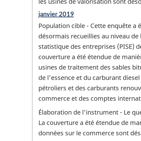
les usines de valorisation sont dé
Période
janvier 2019
de
Population cible - Cette enquête a 
référence
de
désormais recueillies au niveau de
changement
statistique des entreprises (PISE) d
-
couverture a été étendue de manière
usines de traitement des sables bi
de l'essence et du carburant diesel
pétroliers et des carburants renouv
commerce et des comptes internati
Élaboration de l'instrument - Le qu
La couverture a été étendue de man
données sur le commerce sont désorm