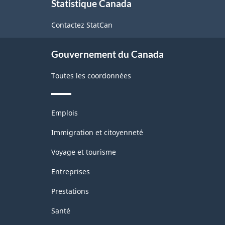
Statistique Canada
propos
de
Contactez StatCan
ce
site
Gouvernement du Canada
Toutes les coordonnées
Thèmes
Emplois
et
sujets
Immigration et citoyenneté
Voyage et tourisme
Entreprises
Prestations
Santé