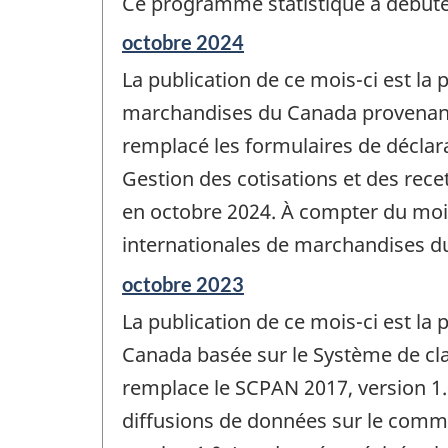
Ce programme statistique a débuté 
Période
octobre 2024
de
La publication de ce mois-ci est la
référence
de
marchandises du Canada provenant 
changement
remplacé les formulaires de déclara
-
Gestion des cotisations et des rec
en octobre 2024. À compter du mois
internationales de marchandises du
Période
octobre 2023
de
La publication de ce mois-ci est l
référence
de
Canada basée sur le Système de cla
changement
remplace le SCPAN 2017, version 1.
-
diffusions de données sur le comm