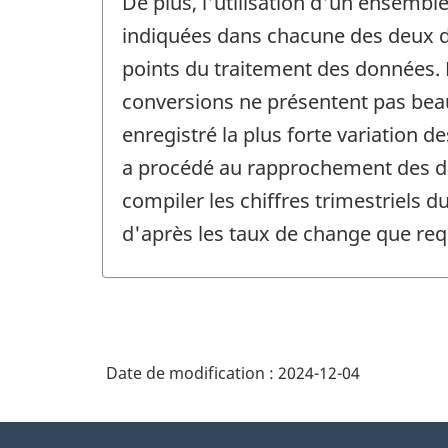
De plus, l'utilisation d'un ensem
indiquées dans chacune des deux de
points du traitement des données. L
conversions ne présentent pas beau
enregistré la plus forte variation 
a procédé au rapprochement des do
compiler les chiffres trimestriels 
d'après les taux de change que requ
Date de modification :
2024-12-04
À