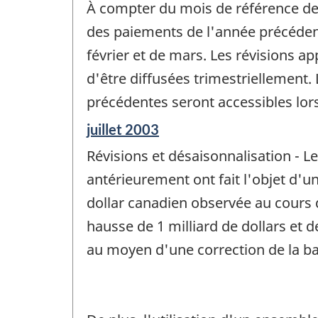
À compter du mois de référence de 
référence
de
des paiements de l'année précédent
changement
février et de mars. Les révisions 
-
d'être diffusées trimestriellement
précédentes seront accessibles lor
Période
juillet 2003
de
Révisions et désaisonnalisation - 
référence
de
antérieurement ont fait l'objet d'u
changement
dollar canadien observée au cours d
-
hausse de 1 milliard de dollars et 
au moyen d'une correction de la b