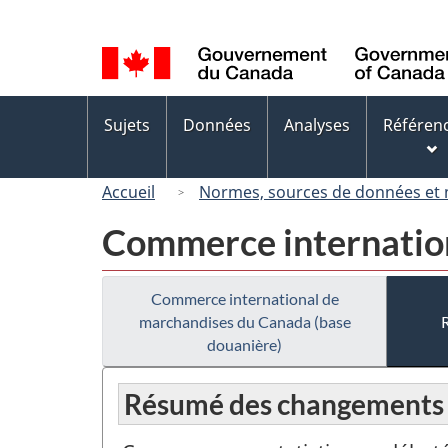
Sélection
de
la
langue
Menus
Sujets
Données
Analyses
Référen
des
sujets
Accueil
Normes, sources de données et
Commerce internation
Commerce international de
marchandises du Canada (base
douanière)
Résumé des changements