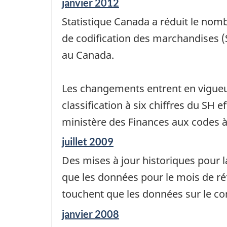
Période
janvier 2012
de
Statistique Canada a réduit le nom
référence
de
de codification des marchandises (
changement
au Canada.
-
Les changements entrent en vigueur
classification à six chiffres du SH
ministère des Finances aux codes à
Période
juillet 2009
de
Des mises à jour historiques pour 
référence
de
que les données pour le mois de réf
changement
touchent que les données sur le co
-
Période
janvier 2008
de