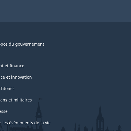
opos du gouvernement
nt et finance
nce et innovation
chtones
ans et militaires
esse
r les événements de la vie