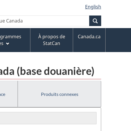
English
Recherche
rogrammes
À propos de
Canada.ca
es
StatCan
da (base douanière)
nce
Produits connexes