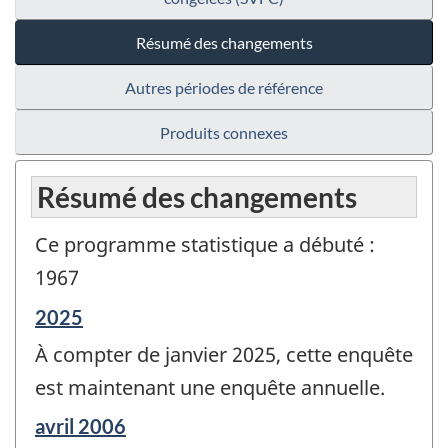
Résumé des changements
Autres périodes de référence
Produits connexes
Résumé des changements
Ce programme statistique a débuté :
1967
Période
2025
de
À compter de janvier 2025, cette enquête
référence
de
est maintenant une enquête annuelle.
changement
Période
avril 2006
-