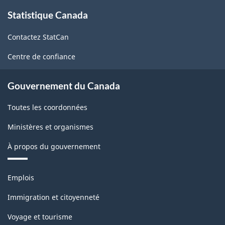
À
Statistique Canada
propos
de
Contactez StatCan
ce
site
Centre de confiance
Gouvernement du Canada
Toutes les coordonnées
Ministères et organismes
À propos du gouvernement
Thèmes
Emplois
et
sujets
Immigration et citoyenneté
Voyage et tourisme