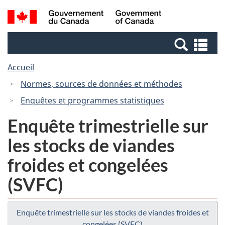
Passer
Passer
Recherche
/
au
à
et
Government
contenu
la
menus
of
Re
principal
version
Canada
et
HTML
Accueil
me
simplifiée
Normes, sources de données et méthodes
Enquêtes et programmes statistiques
Enquête trimestrielle sur
les stocks de viandes
froides et congelées
(SVFC)
Enquête trimestrielle sur les stocks de viandes froides et
congelées (SVFC)