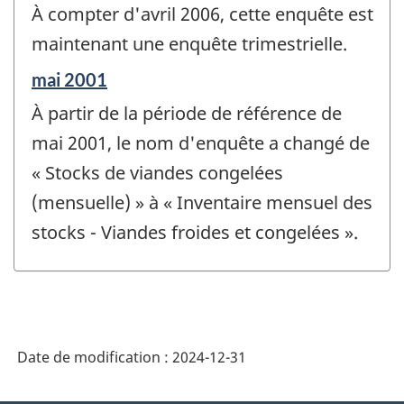
de
À compter d'avril 2006, cette enquête est
référence
de
maintenant une enquête trimestrielle.
changement
Période
mai 2001
-
de
À partir de la période de référence de
référence
de
mai 2001, le nom d'enquête a changé de
changement
« Stocks de viandes congelées
-
(mensuelle) » à « Inventaire mensuel des
stocks - Viandes froides et congelées ».
Date de modification :
2024-12-31