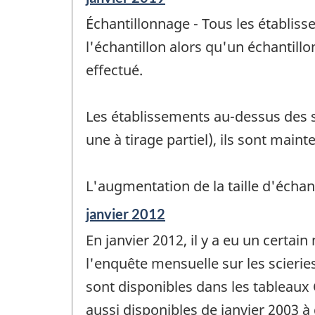
de
Échantillonnage - Tous les établis
référence
de
l'échantillon alors qu'un échantil
changement
effectué.
-
Les établissements au-dessus des se
une à tirage partiel), ils sont main
L'augmentation de la taille d'écha
Période
janvier 2012
de
En janvier 2012, il y a eu un cert
référence
de
l'enquête mensuelle sur les scierie
changement
sont disponibles dans les tableau
-
aussi disponibles de janvier 2003