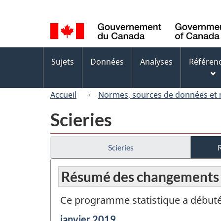
Sélection
de
la
langue
Menus
Sujets
Données
Analyses
Référen
des
sujets
Accueil
Normes, sources de données et
Scieries
Scieries
Résumé des changements
Ce programme statistique a débuté 
Période
janvier 2019