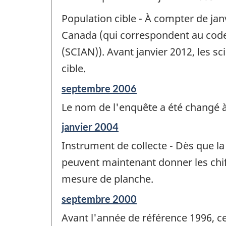
Population cible - À compter de jan
Canada (qui correspondent au code
(SCIAN)). Avant janvier 2012, les s
cible.
Période
septembre 2006
de
Le nom de l'enquête a été changé à
référence
de
Période
janvier 2004
changement
de
-
Instrument de collecte - Dès que la
référence
de
peuvent maintenant donner les chif
changement
mesure de planche.
-
Période
septembre 2000
de
Avant l'année de référence 1996, c
référence