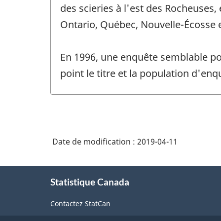
de
des scieries à l'est des Rocheuses, 
changement
Ontario, Québec, Nouvelle-Écosse
-
En 1996, une enquête semblable po
point le titre et la population d'e
Date de modification :
2019-04-11
À
Statistique Canada
propos
de
Contactez StatCan
ce
site