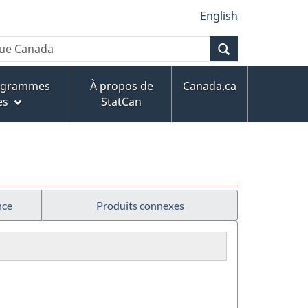
English
Recherche
rogrammes
À propos de
Canada.ca
es
StatCan
nce
Produits connexes