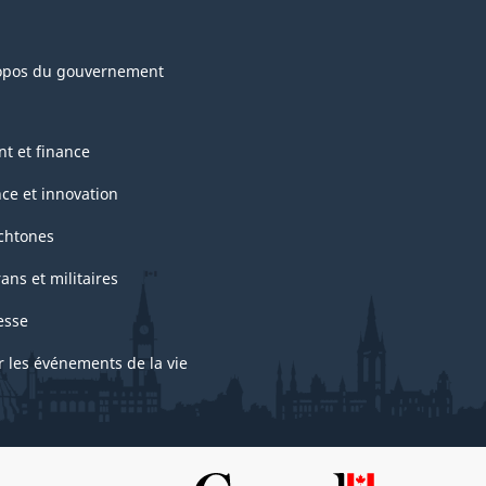
opos du gouvernement
nt et finance
nce et innovation
chtones
ans et militaires
esse
r les événements de la vie