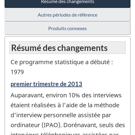
Résumé des changements
Autres périodes de référence
Produits connexes
Résumé des changements
Ce programme statistique a débuté :
1979
Période
premier trimestre de 2013
de
Auparavant, environ 10% des interviews
référence
de
étaient réalisées à l'aide de la méthode
changement
d'interview personnelle assistée par
-
ordinateur (IPAO). Dorénavant, seuls des
interviews téléphoniques assistées par