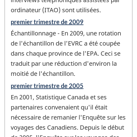
ordinateur (ITAO) sont utilisées.
Période
premier trimestre de 2009
de
Échantillonnage - En 2009, une rotation
référence
de
de l'échantillon de l'EVRC a été coupée
changement
dans chaque province de l'EPA. Ceci se
-
traduit par une réduction d'environ la
moitié de l'échantillon.
Période
premier trimestre de 2005
de
En 2001, Statistique Canada et ses
référence
de
partenaires convenaient qu'il était
changement
nécessaire de remanier l'Enquête sur les
-
voyages des Canadiens. Depuis le début