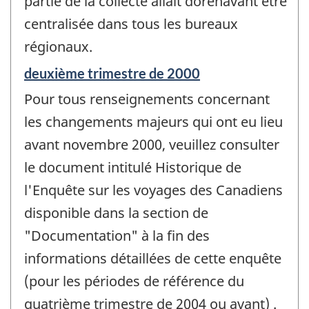
partie de la collecte allait dorénavant être
centralisée dans tous les bureaux
régionaux.
Période
deuxième trimestre de 2000
de
Pour tous renseignements concernant
référence
de
les changements majeurs qui ont eu lieu
changement
avant novembre 2000, veuillez consulter
-
le document intitulé Historique de
l'Enquête sur les voyages des Canadiens
disponible dans la section de
"Documentation" à la fin des
informations détaillées de cette enquête
(pour les périodes de référence du
quatrième trimestre de 2004 ou avant) .