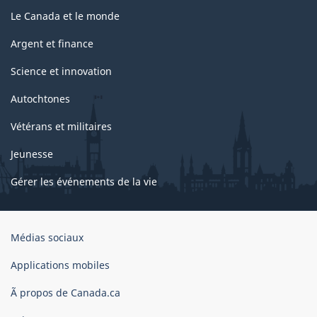
Le Canada et le monde
Argent et finance
Science et innovation
Autochtones
Vétérans et militaires
Jeunesse
Gérer les événements de la vie
Organisation
Médias sociaux
du
gouvernement
Applications mobiles
du
Ã propos de Canada.ca
Canada