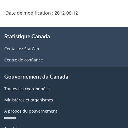
Date de modification :
2012-06-12
À
Statistique Canada
propos
de
Contactez StatCan
ce
site
Centre de confiance
Gouvernement du Canada
Toutes les coordonnées
Ministères et organismes
À propos du gouvernement
Thèmes