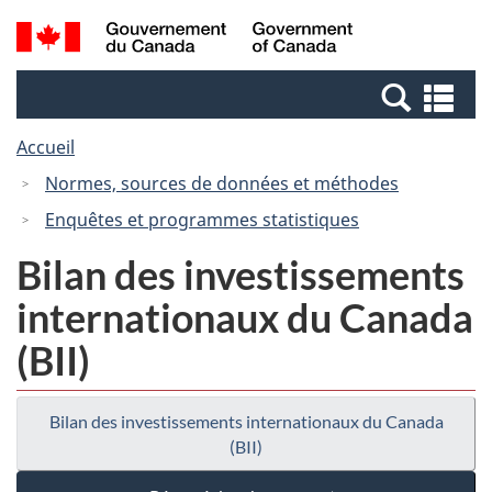
Passer
Passer
Recherche
/
au
à
et
Government
contenu
la
menus
of
Re
principal
version
Canada
et
HTML
Accueil
me
simplifiée
Normes, sources de données et méthodes
Enquêtes et programmes statistiques
Bilan des investissements
internationaux du Canada
(BII)
Bilan des investissements internationaux du Canada
(BII)