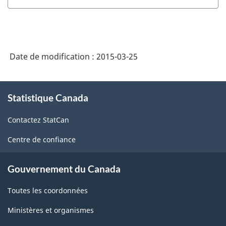
Date de modification :
2015-03-25
À
Statistique Canada
propos
de
Contactez StatCan
ce
site
Centre de confiance
Gouvernement du Canada
Toutes les coordonnées
Ministères et organismes