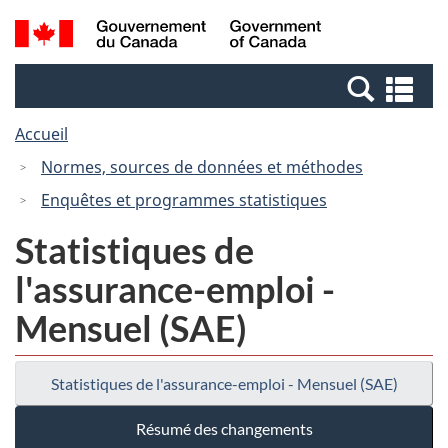
Passer
Passer
Recherche
/
au
à
et
Government
contenu
la
menus
of
Re
principal
version
Canada
et
HTML
Accueil
me
simplifiée
Normes, sources de données et méthodes
Enquêtes et programmes statistiques
Statistiques de
l'assurance-emploi -
Mensuel (SAE)
Statistiques de l'assurance-emploi - Mensuel (SAE)
Résumé des changements