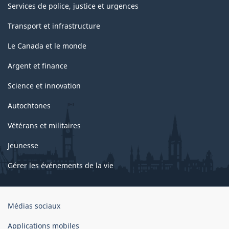
Services de police, justice et urgences
Transport et infrastructure
Le Canada et le monde
Argent et finance
Science et innovation
Autochtones
Vétérans et militaires
Jeunesse
Gérer les événements de la vie
Organisation
Médias sociaux
du
gouvernement
Applications mobiles