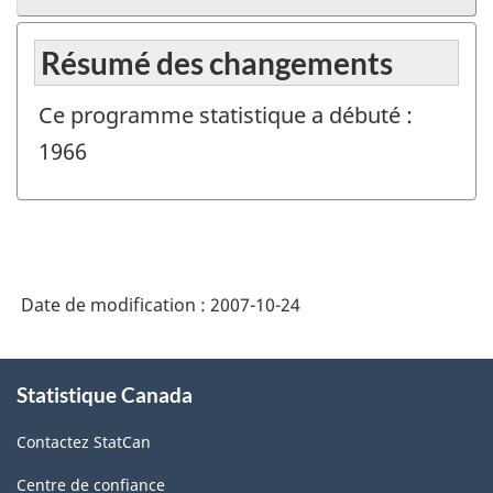
Résumé des changements
Ce programme statistique a débuté :
1966
Date de modification :
2007-10-24
À
Statistique Canada
propos
de
Contactez StatCan
ce
site
Centre de confiance