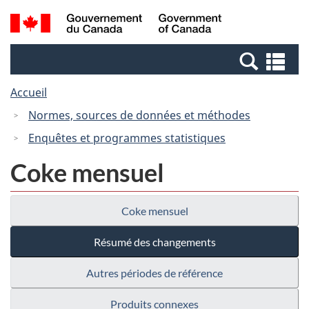
Passer
Passer
Recherche
/
au
à
et
Government
contenu
la
menus
of
Re
principal
version
Canada
et
HTML
Accueil
me
simplifiée
Normes, sources de données et méthodes
Enquêtes et programmes statistiques
Coke mensuel
Coke mensuel
Résumé des changements
Autres périodes de référence
Produits connexes