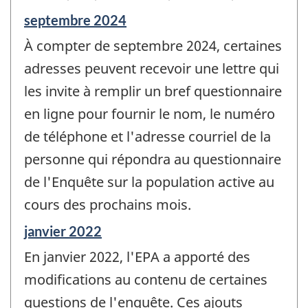
Période
septembre 2024
de
À compter de septembre 2024, certaines
référence
de
adresses peuvent recevoir une lettre qui
changement
les invite à remplir un bref questionnaire
-
en ligne pour fournir le nom, le numéro
de téléphone et l'adresse courriel de la
personne qui répondra au questionnaire
de l'Enquête sur la population active au
cours des prochains mois.
Période
janvier 2022
de
En janvier 2022, l'EPA a apporté des
référence
de
modifications au contenu de certaines
changement
questions de l'enquête. Ces ajouts
-