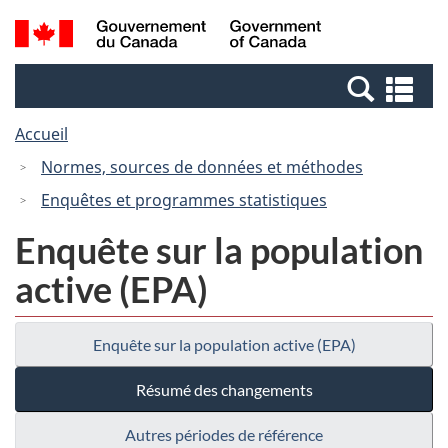
Passer
Passer
Recherche
/
au
à
et
Government
contenu
la
menus
of
Re
principal
version
Canada
et
HTML
Accueil
me
simplifiée
Normes, sources de données et méthodes
Enquêtes et programmes statistiques
Enquête sur la population
active (EPA)
Enquête sur la population active (EPA)
Résumé des changements
Autres périodes de référence