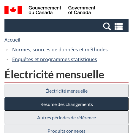
Passer
Passer
Recherche
/
au
à
et
Government
contenu
la
menus
of
Re
principal
version
Canada
et
HTML
Accueil
me
simplifiée
Normes, sources de données et méthodes
Enquêtes et programmes statistiques
Électricité mensuelle
Électricité mensuelle
Résumé des changements
Autres périodes de référence
Produits connexes