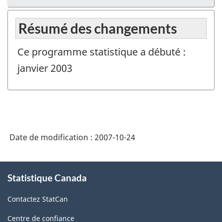
Résumé des changements
Ce programme statistique a débuté :
janvier 2003
Date de modification :
2007-10-24
À
Statistique Canada
propos
de
Contactez StatCan
ce
site
Centre de confiance