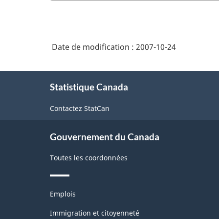
Date de modification :
2007-10-24
À
Statistique Canada
propos
de
Contactez StatCan
ce
site
Gouvernement du Canada
Toutes les coordonnées
Thèmes
Emplois
et
sujets
Immigration et citoyenneté