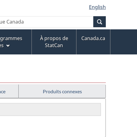
English
Recherche
rogrammes
À propos de
Canada.ca
es
StatCan
nce
Produits connexes