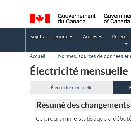
Sélection
de
la
langue
Menus
Sujets
Données
Analyses
Référen
des
sujets
Accueil
Normes, sources de données et
Électricité mensuelle
Électricité mensuelle
Résumé des changements
Ce programme statistique a débuté 