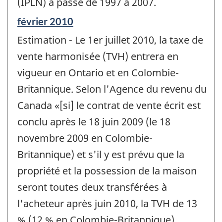
(IPLN) a passé de 1997 à 2007.
Période
février 2010
de
Estimation - Le 1er juillet 2010, la taxe de
référence
de
vente harmonisée (TVH) entrera en
changement
vigueur en Ontario et en Colombie-
-
Britannique. Selon l'Agence du revenu du
Canada «[si] le contrat de vente écrit est
conclu après le 18 juin 2009 (le 18
novembre 2009 en Colombie-
Britannique) et s'il y est prévu que la
propriété et la possession de la maison
seront toutes deux transférées à
l'acheteur après juin 2010, la TVH de 13
% (12 % en Colombie-Britannique)