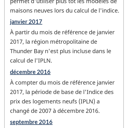
permet d'utiliser plus tôt les modèles de
maisons neuves lors du calcul de l'indice.
Période
janvier 2017
de
À partir du mois de référence de janvier
référence
de
2017, la région métropolitaine de
changement
Thunder Bay n'est plus incluse dans le
-
calcul de l'IPLN.
Période
décembre 2016
de
À compter du mois de référence janvier
référence
de
2017, la période de base de l'Indice des
changement
prix des logements neufs (IPLN) a
-
changé de 2007 à décembre 2016.
Période
septembre 2016