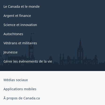
Le Canada et le monde
Argent et finance
Science et innovation
Autochtones
Vétérans et militaires
Jeunesse
Gérer les événements de la vie
Organisation
Médias sociaux
du
gouvernement
Applications mobiles
du
Ã propos de Canada.ca
Canada