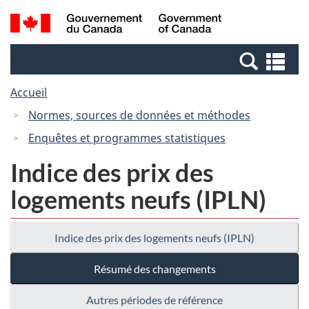
Passer
Passer
Recherche
/
au
à
et
Government
contenu
la
menus
of
Re
principal
version
Canada
et
HTML
Accueil
me
simplifiée
Normes, sources de données et méthodes
Enquêtes et programmes statistiques
Indice des prix des
logements neufs (IPLN)
Indice des prix des logements neufs (IPLN)
Résumé des changements
Autres périodes de référence