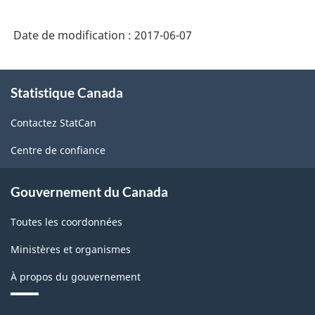
Date de modification :
2017-06-07
À
Statistique Canada
propos
de
Contactez StatCan
ce
site
Centre de confiance
Gouvernement du Canada
Toutes les coordonnées
Ministères et organismes
À propos du gouvernement