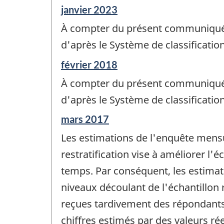
Période
janvier 2023
de
À compter du présent communiqué, 
référence
de
d'après le Système de classificati
changement
Période
février 2018
-
de
À compter du présent communiqué, 
référence
de
d'après le Système de classificati
changement
Période
mars 2017
-
de
Les estimations de l'enquête mensu
référence
de
restratification vise à améliorer l
changement
temps. Par conséquent, les estima
-
niveaux découlant de l'échantillon r
reçues tardivement des répondants,
chiffres estimés par des valeurs réel