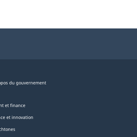
opos du gouvernement
nt et finance
nce et innovation
chtones