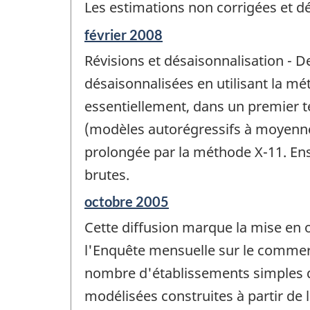
Les estimations non corrigées et dé
Période
février 2008
de
Révisions et désaisonnalisation - 
référence
de
désaisonnalisées en utilisant la mé
changement
essentiellement, dans un premier 
-
(modèles autorégressifs à moyennes
prolongée par la méthode X-11. Ens
brutes.
Période
octobre 2005
de
Cette diffusion marque la mise en o
référence
de
l'Enquête mensuelle sur le commer
changement
nombre d'établissements simples de
-
modélisées construites à partir de l