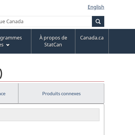
English
Recherche
rogrammes
À propos de
Canada.ca
es
StatCan
)
nce
Produits connexes