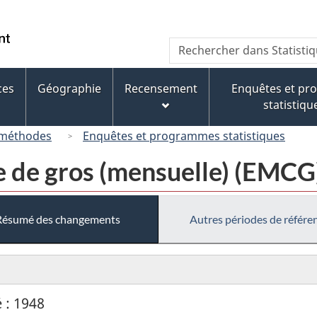
Passer
Passer
Passer
au
à
à
/
Recherche
Rechercher
contenu
« À
la
Government
dans
principal
propos
version
of
Statistique
de
HTML
ces
Géographie
Recensement
Enquêtes et p
Canada
Canada
ce
simplifiée
statistiqu
site »
 méthodes
Enquêtes et programmes statistiques
 de gros (mensuelle) (EMCG
Résumé des changements
Autres périodes de référe
 : 1948