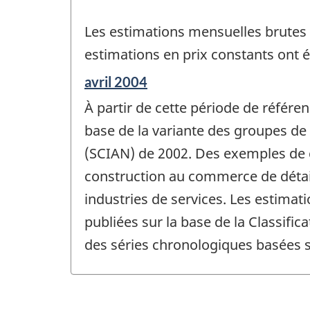
Les estimations mensuelles brutes e
estimations en prix constants ont 
Période
avril 2004
de
À partir de cette période de référe
référence
de
base de la variante des groupes de
changement
(SCIAN) de 2002. Des exemples de 
-
construction au commerce de détail
industries de services. Les estim
publiées sur la base de la Classifica
des séries chronologiques basées su