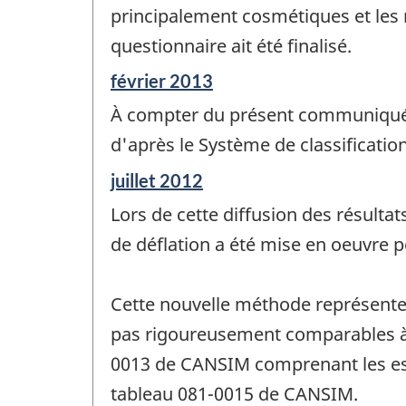
changement
principalement cosmétiques et les
-
questionnaire ait été finalisé.
Période
février 2013
de
À compter du présent communiqué, 
référence
de
d'après le Système de classificati
changement
Période
juillet 2012
-
de
Lors de cette diffusion des résult
référence
de
de déflation a été mise en oeuvre p
changement
-
Cette nouvelle méthode représente u
pas rigoureusement comparables à c
0013 de CANSIM comprenant les esti
tableau 081-0015 de CANSIM.