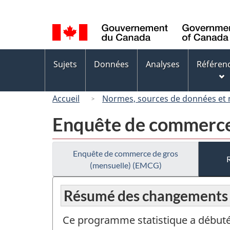
Sélection
de
la
langue
Menus
Sujets
Données
Analyses
Référen
des
sujets
Accueil
Normes, sources de données et
Enquête de commerce
Enquête de commerce de gros
(mensuelle) (EMCG)
Résumé des changements
Ce programme statistique a débuté