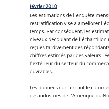
Période
février 2010
de
Les estimations de l'enquête mensu
référence
de
restratification vise à améliorer l
changement
temps. Par conséquent, les estima
-
niveaux découlant de l'échantillon r
reçues tardivement des répondants,
chiffres estimés par des valeurs réel
l'extérieur du secteur du commerce 
ouvrables.
Les données concernant le commerc
des industries de l'Amérique du N