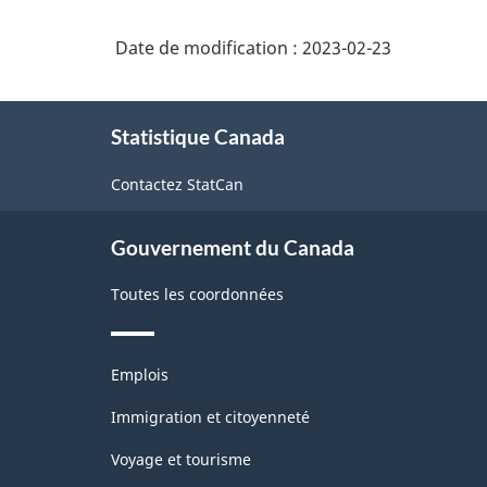
Date de modification :
2023-02-23
À
Statistique Canada
propos
de
Contactez StatCan
ce
site
Gouvernement du Canada
Toutes les coordonnées
Thèmes
Emplois
et
sujets
Immigration et citoyenneté
Voyage et tourisme