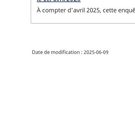
de
À compter d'avril 2025, cette enquê
référence
de
changement
-
Date de modification :
2025-06-09