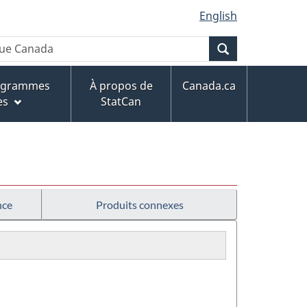
English
Recherche
rogrammes
À propos de
Canada.ca
es
StatCan
nce
Produits connexes