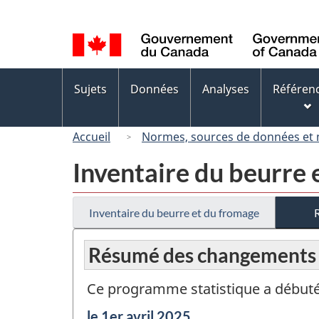
Sélection
de
la
langue
Menus
Sujets
Données
Analyses
Référen
des
sujets
Accueil
Normes, sources de données et
Inventaire du beurre 
Inventaire du beurre et du fromage
Résumé des changements
Ce programme statistique a débuté
Période
le 1er avril 2025