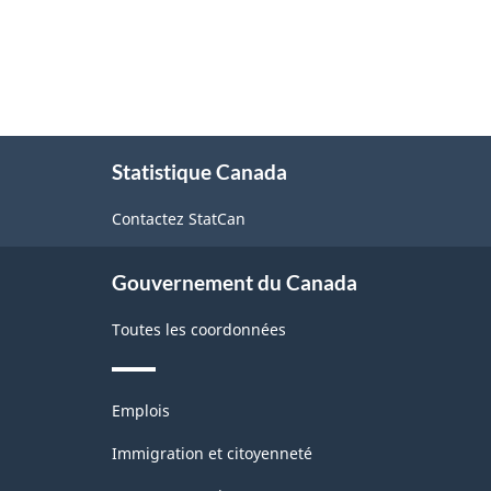
À
Statistique Canada
propos
de
Contactez StatCan
ce
site
Gouvernement du Canada
Toutes les coordonnées
Thèmes
Emplois
et
sujets
Immigration et citoyenneté