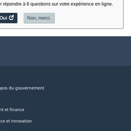
r répondre à 6 questions sur votre expérience en ligne.
Oui
accéder
Non, merci.
au
sondage.
opos du gouvernement
nt et finance
nce et innovation