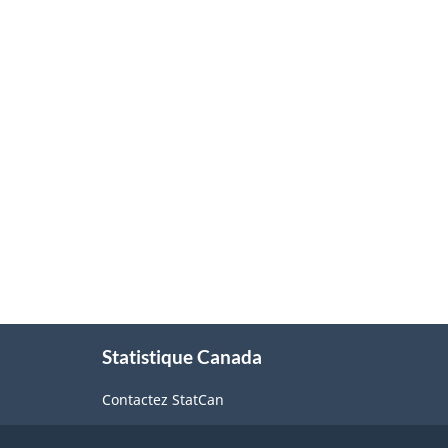
À
Statistique Canada
propos
de
Contactez StatCan
ce
site