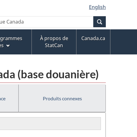
English
Recherche
rogrammes
À propos de
Canada.ca
es
StatCan
da (base douanière)
nce
Produits connexes