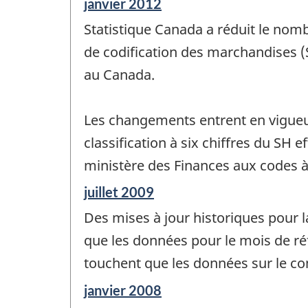
Période
janvier 2012
de
Statistique Canada a réduit le nom
référence
de
de codification des marchandises (
changement
au Canada.
-
Les changements entrent en vigueur
classification à six chiffres du SH
ministère des Finances aux codes à
Période
juillet 2009
de
Des mises à jour historiques pour 
référence
de
que les données pour le mois de réf
changement
touchent que les données sur le co
-
Période
janvier 2008
de