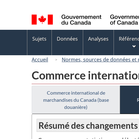
Sélection
de
la
langue
Menus
Sujets
Données
Analyses
Référen
des
sujets
Accueil
Normes, sources de données et
Commerce internation
Commerce international de
marchandises du Canada (base
douanière)
Résumé des changements