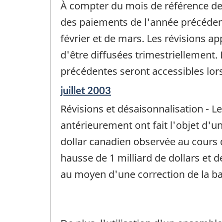
À compter du mois de référence de 
référence
de
des paiements de l'année précédent
changement
février et de mars. Les révisions 
-
d'être diffusées trimestriellement
précédentes seront accessibles lor
Période
juillet 2003
de
Révisions et désaisonnalisation - 
référence
de
antérieurement ont fait l'objet d'u
changement
dollar canadien observée au cours d
-
hausse de 1 milliard de dollars et 
au moyen d'une correction de la b