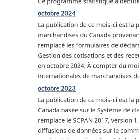
Ce programme statistique a débuté 
Période
octobre 2024
de
La publication de ce mois-ci est la
référence
de
marchandises du Canada provenant 
changement
remplacé les formulaires de déclara
-
Gestion des cotisations et des rec
en octobre 2024. À compter du mois
internationales de marchandises du
Période
octobre 2023
de
La publication de ce mois-ci est l
référence
de
Canada basée sur le Système de cla
changement
remplace le SCPAN 2017, version 1.
-
diffusions de données sur le comm