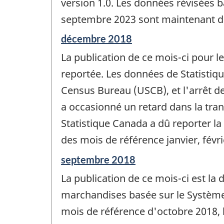
version 1.0. Les données révisées b
septembre 2023 sont maintenant di
Période
décembre 2018
de
La publication de ce mois-ci pour 
référence
de
reportée. Les données de Statistiq
changement
Census Bureau (USCB), et l'arrêt d
-
a occasionné un retard dans la tra
Statistique Canada a dû reporter l
des mois de référence janvier, févr
Période
septembre 2018
de
La publication de ce mois-ci est la
référence
de
marchandises basée sur le Système
changement
mois de référence d'octobre 2018, 
-