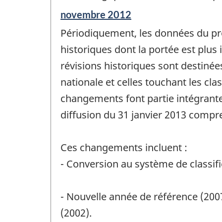
Période
novembre 2012
de
Périodiquement, les données du prod
référence
de
historiques dont la portée est plus
changement
révisions historiques sont destinée
-
nationale et celles touchant les cla
changements font partie intégrante
diffusion du 31 janvier 2013 compr
Ces changements incluent :
- Conversion au système de classif
- Nouvelle année de référence (200
(2002).