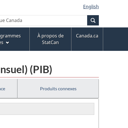
English
Recherche
rogrammes
À propos de
Canada.ca
es
StatCan
nsuel) (PIB)
nce
Produits connexes