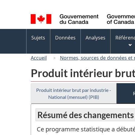
Sélection
de
la
langue
Menus
Sujets
Données
Analyses
Référen
des
sujets
Accueil
Normes, sources de données et
Produit intérieur brut
Produit intérieur brut par industrie -
National (mensuel) (PIB)
Résumé des changements
Ce programme statistique a débuté