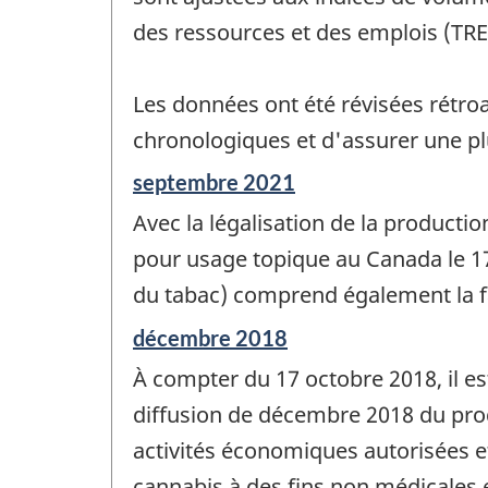
des ressources et des emplois (TRE
Les données ont été révisées rétroa
chronologiques et d'assurer une p
Période
septembre 2021
de
Avec la légalisation de la producti
référence
de
pour usage topique au Canada le 17 
changement
du tabac) comprend également la fa
-
Période
décembre 2018
de
À compter du 17 octobre 2018, il e
référence
de
diffusion de décembre 2018 du prod
changement
activités économiques autorisées et
-
cannabis à des fins non médicales et