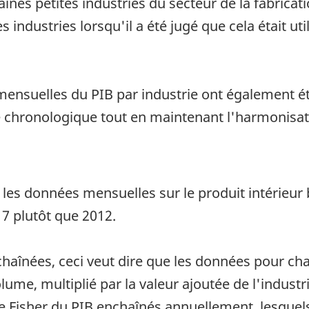
aines petites industries du secteur de la fabricati
 industries lorsqu'il a été jugé que cela était uti
 mensuelles du PIB par industrie ont également é
ie chronologique tout en maintenant l'harmonisat
 les données mensuelles sur le produit intérieur 
7 plutôt que 2012.
haînées, ceci veut dire que les données pour cha
lume, multiplié par la valeur ajoutée de l'indust
e Fisher du PIB enchaînés annuellement, lesquels