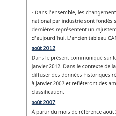
- Dans l'ensemble, les changements
national par industrie sont fondés 
dernières représentent un rajustem
d'aujourd'hui. L'ancien tableau C
Période
août 2012
de
Dans le présent communiqué sur le 
référence
de
janvier 2012. Dans le contexte de 
changement
diffuser des données historiques ré
-
à janvier 2007 et refléteront des a
classification.
Période
août 2007
de
À partir du mois de référence août 
référence