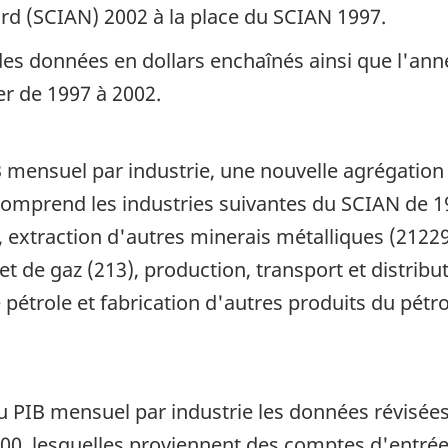
rd (SCIAN) 2002 à la place du SCIAN 1997.
des données en dollars enchaînés ainsi que l'an
er de 1997 à 2002.
B mensuel par industrie, une nouvelle agrégation d
» comprend les industries suivantes du SCIAN de 19
 extraction d'autres minerais métalliques (21229)
et de gaz (213), production, transport et distribut
e pétrole et fabrication d'autres produits du pétr
du PIB mensuel par industrie les données révisées
0, lesquelles proviennent des comptes d'entrée