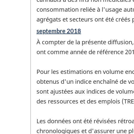
consommation reliée à l'usage auto
agrégats et secteurs ont été créés p
Période
septembre 2018
de
À compter de la présente diffusion,
référence
de
ont comme année de référence 201
changement
-
Pour les estimations en volume enc
obtenus d'un indice enchaîné de vo
sont ajustées aux indices de volum
des ressources et des emplois (TRE
Les données ont été révisées rétroa
chronologiques et d'assurer une p