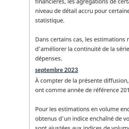
financières, les agrégations de cert
niveau de détail accru pour certaines
statistique.
Dans certains cas, les estimations
d'améliorer la continuité de la sér
dépenses.
Période
septembre 2023
de
À compter de la présente diffusion,
référence
de
ont comme année de référence 201
changement
-
Pour les estimations en volume enc
obtenus d'un indice enchaîné de vo
sont ajustées aux indices de volum