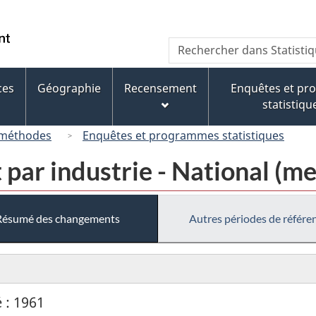
Passer
Passer
Passer
au
à
à
/
Recherche
Rechercher
contenu
« À
la
Government
dans
principal
propos
version
of
Statistique
de
HTML
ces
Géographie
Recensement
Enquêtes et p
Canada
Canada
ce
simplifiée
statistiqu
site »
 méthodes
Enquêtes et programmes statistiques
 par industrie - National (me
Résumé des changements
Autres périodes de référe
 : 1961