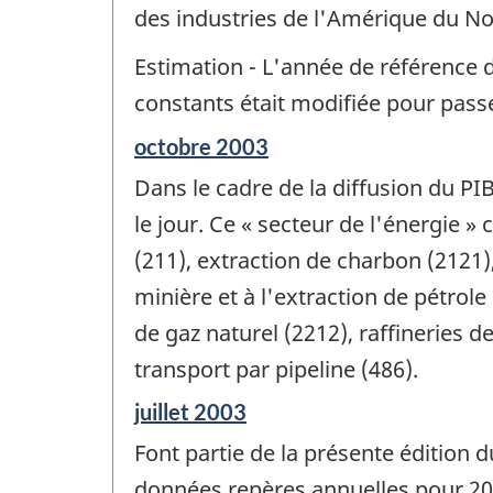
de
des industries de l'Amérique du No
changement
-
Estimation - L'année de référence 
constants était modifiée pour pass
Période
octobre 2003
de
Dans le cadre de la diffusion du PI
référence
de
le jour. Ce « secteur de l'énergie 
changement
(211), extraction de charbon (2121),
-
minière et à l'extraction de pétrole 
de gaz naturel (2212), raffineries d
transport par pipeline (486).
Période
juillet 2003
de
Font partie de la présente édition 
référence
de
données repères annuelles pour 200