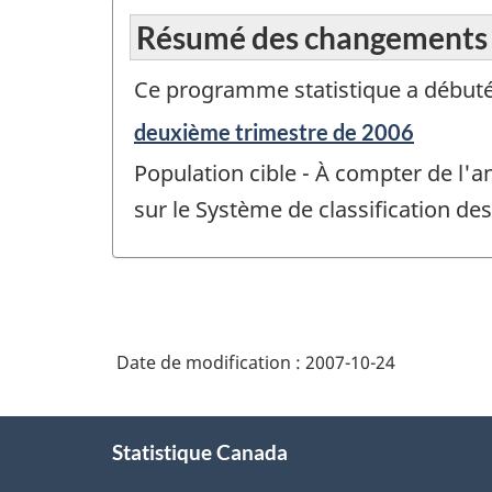
Résumé des changements
Ce programme statistique a débuté
Période
deuxième trimestre de 2006
de
Population cible - À compter de l'a
référence
de
sur le Système de classification de
changement
-
Date de modification :
2007-10-24
À
Statistique Canada
propos
de