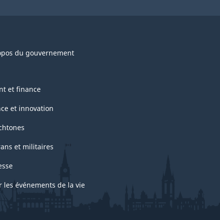
opos du gouvernement
nt et finance
nce et innovation
chtones
ans et militaires
esse
r les événements de la vie