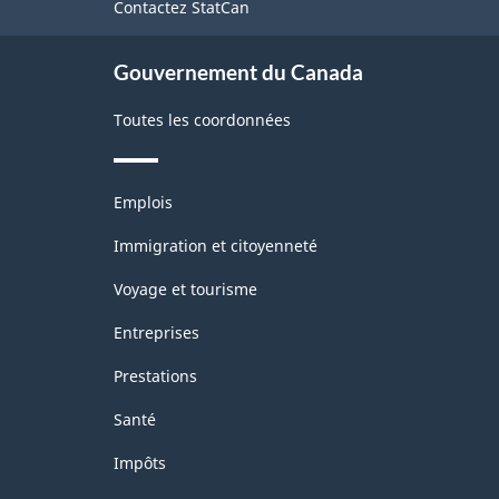
Contactez StatCan
ce
site
Gouvernement du Canada
Toutes les coordonnées
Thèmes
Emplois
et
sujets
Immigration et citoyenneté
Voyage et tourisme
Entreprises
Prestations
Santé
Impôts