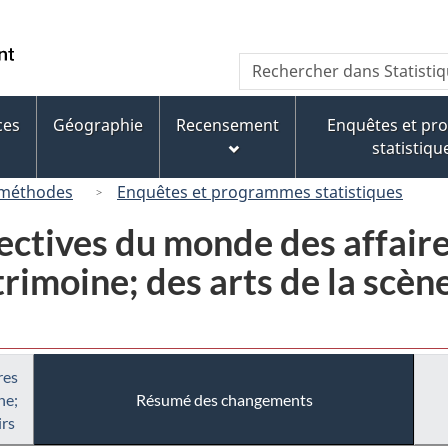
Passer
Passer
Passer
au
à
à
/
Recherche
Rechercher
contenu
« À
la
Government
dans
principal
propos
version
of
Statistique
de
HTML
ces
Géographie
Recensement
Enquêtes et p
Canada
Canada
ce
simplifiée
statistiqu
site »
 méthodes
Enquêtes et programmes statistiques
ectives du monde des affaires
rimoine; des arts de la scèn
res
ne;
Résumé des changements
irs