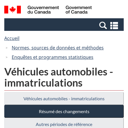
Passer
Passer
Recherche
/
au
à
et
Government
contenu
la
menus
of
Re
principal
version
Canada
et
HTML
Accueil
me
simplifiée
Normes, sources de données et méthodes
Enquêtes et programmes statistiques
Véhicules automobiles -
immatriculations
Véhicules automobiles - immatriculations
Résumé des changements
Autres périodes de référence