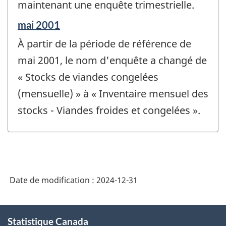
de
maintenant une enquête trimestrielle.
changement
Période
mai 2001
-
de
À partir de la période de référence de
référence
de
mai 2001, le nom d'enquête a changé de
changement
« Stocks de viandes congelées
-
(mensuelle) » à « Inventaire mensuel des
stocks - Viandes froides et congelées ».
Date de modification :
2024-12-31
À
Statistique Canada
propos