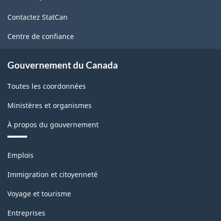
de
Contactez StatCan
ce
site
Centre de confiance
Gouvernement du Canada
Toutes les coordonnées
Ministères et organismes
À propos du gouvernement
Thèmes
Emplois
et
sujets
Immigration et citoyenneté
Voyage et tourisme
Entreprises