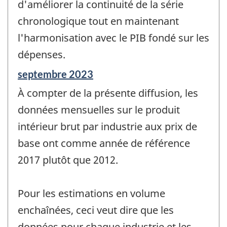
d'améliorer la continuité de la série
chronologique tout en maintenant
l'harmonisation avec le PIB fondé sur les
dépenses.
Période
septembre 2023
de
À compter de la présente diffusion, les
référence
de
données mensuelles sur le produit
changement
intérieur brut par industrie aux prix de
-
base ont comme année de référence
2017 plutôt que 2012.
Pour les estimations en volume
enchaînées, ceci veut dire que les
données pour chaque industrie et les