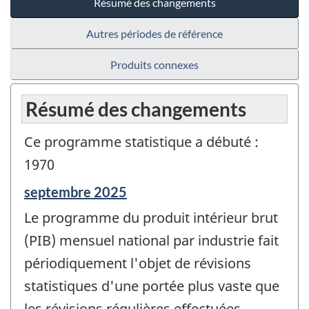
Résumé des changements
Autres périodes de référence
Produits connexes
Résumé des changements
Ce programme statistique a débuté :
1970
Période
septembre 2025
de
Le programme du produit intérieur brut
référence
de
(PIB) mensuel national par industrie fait
changement
périodiquement l'objet de révisions
-
statistiques d'une portée plus vaste que
les révisions régulières effectuées