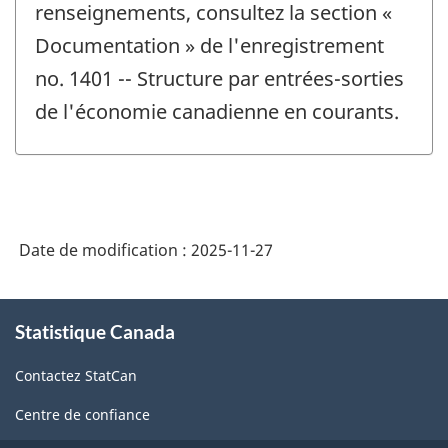
renseignements, consultez la section «
Documentation » de l'enregistrement
no. 1401 -- Structure par entrées-sorties
de l'économie canadienne en courants.
Date de modification :
2025-11-27
À
Statistique Canada
propos
de
Contactez StatCan
ce
site
Centre de confiance