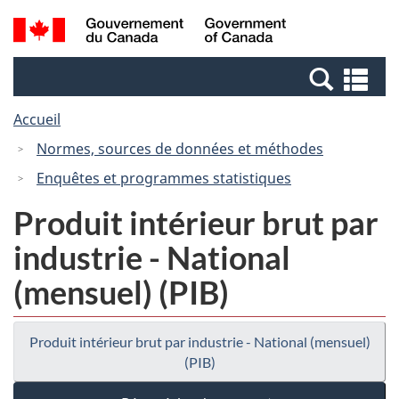
Passer
Passer
Recherche
/
au
à
et
Government
contenu
la
menus
of
Re
principal
version
Canada
et
HTML
Accueil
me
simplifiée
Normes, sources de données et méthodes
Enquêtes et programmes statistiques
Produit intérieur brut par
industrie - National
(mensuel) (PIB)
Produit intérieur brut par industrie - National (mensuel)
(PIB)