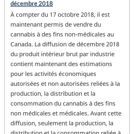
Période
décembre 2018
de
À compter du 17 octobre 2018, il est
référence
de
maintenant permis de vendre du
changement
cannabis à des fins non-médicales au
-
Canada. La diffusion de décembre 2018
du produit intérieur brut par industrie
contient maintenant des estimations
pour les activités économiques
autorisées et non autorisées reliées à la
production, la distribution et la
consommation du cannabis à des fins
non médicales et médicales. Avant cette
diffusion, seulement la production, la
distribution et la consommation reliée à