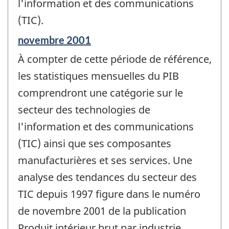
l'information et des communications
(TIC).
Période
novembre 2001
de
À compter de cette période de référence,
référence
de
les statistiques mensuelles du PIB
changement
comprendront une catégorie sur le
-
secteur des technologies de
l'information et des communications
(TIC) ainsi que ses composantes
manufacturières et ses services. Une
analyse des tendances du secteur des
TIC depuis 1997 figure dans le numéro
de novembre 2001 de la publication
Produit intérieur brut par industrie,