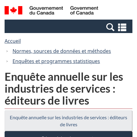
Passer
Passer
Recherche
/
au
à
et
Government
contenu
la
menus
of
Re
principal
version
Canada
et
HTML
Accueil
me
simplifiée
Normes, sources de données et méthodes
Enquêtes et programmes statistiques
Enquête annuelle sur les
industries de services :
éditeurs de livres
Enquête annuelle sur les industries de services : éditeurs
de livres