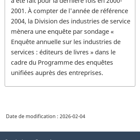
a été fait pour la dernière fois en 2000-
-
2001. À compter de l'année de référence
2004, la Division des industries de service
mènera une enquête par sondage «
Enquête annuelle sur les industries de
services : éditeurs de livres » dans le
cadre du Programme des enquêtes
unifiées auprès des entreprises.
Date de modification :
2026-02-04
À