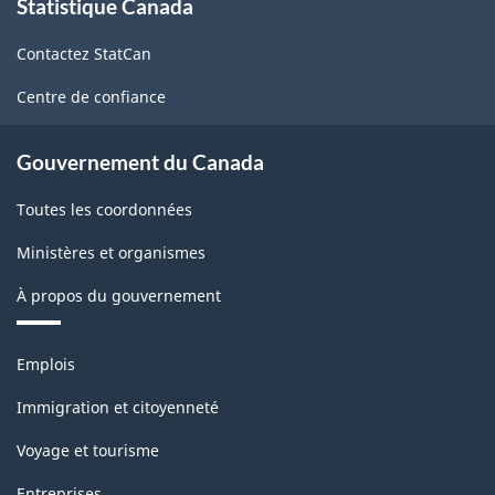
Statistique Canada
propos
de
Contactez StatCan
ce
site
Centre de confiance
Gouvernement du Canada
Toutes les coordonnées
Ministères et organismes
À propos du gouvernement
Thèmes
Emplois
et
sujets
Immigration et citoyenneté
Voyage et tourisme
Entreprises