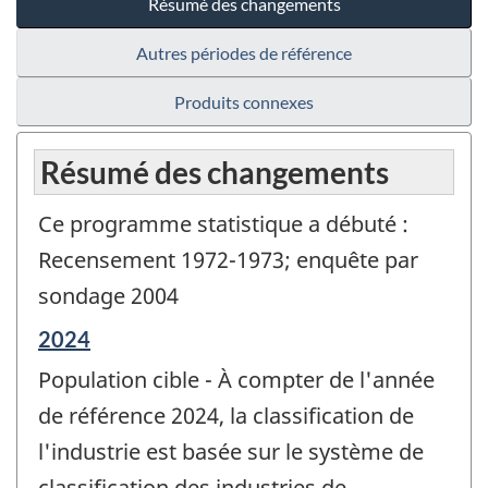
Résumé des changements
Autres périodes de référence
Produits connexes
Résumé des changements
Ce programme statistique a débuté :
Recensement 1972-1973; enquête par
sondage 2004
Période
2024
de
Population cible - À compter de l'année
référence
de
de référence 2024, la classification de
changement
l'industrie est basée sur le système de
-
classification des industries de