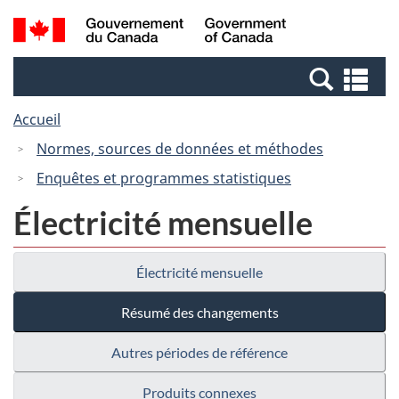
Passer
Passer
Recherche
/
au
à
et
Government
contenu
la
menus
of
Re
principal
version
Canada
et
HTML
Accueil
me
simplifiée
Normes, sources de données et méthodes
Enquêtes et programmes statistiques
Électricité mensuelle
Électricité mensuelle
Résumé des changements
Autres périodes de référence
Produits connexes