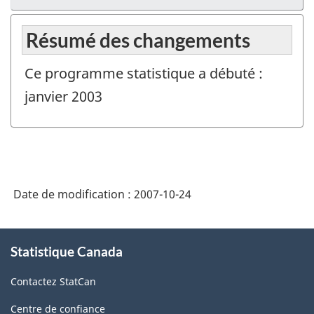
Résumé des changements
Ce programme statistique a débuté :
janvier 2003
Date de modification :
2007-10-24
À
Statistique Canada
propos
de
Contactez StatCan
ce
site
Centre de confiance